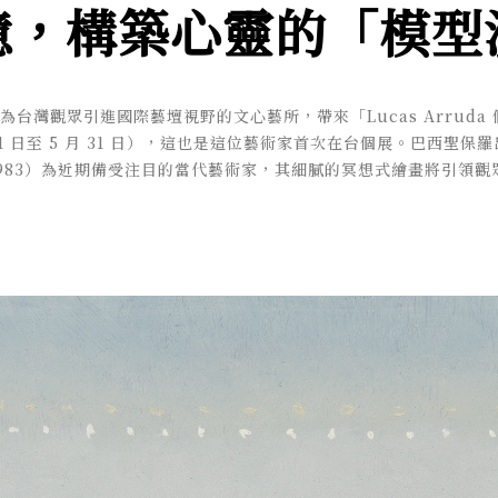
憶，構築心靈的「模型
為台灣觀眾引進國際藝壇視野的文心藝所，帶來「Lucas Arruda
月 31 日至 5 月 31 日），這也是這位藝術家首次在台個展。巴西聖保羅出
b. 1983）為近期備受注目的當代藝術家，其細膩的冥想式繪畫將引領