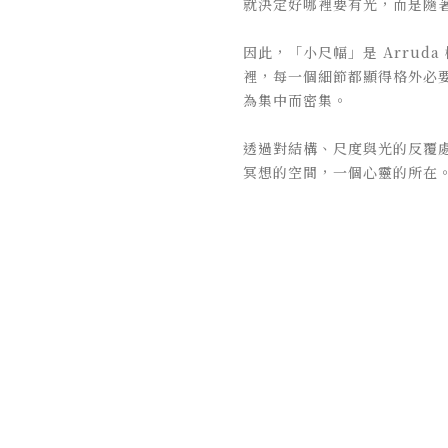
就決定好哪裡要有光，而是隨
因此，「小尺幅」是 Arru
裡，每一個細節都顯得格外必
為集中而密集。
透過對結構、尺度與光的反覆處理
冥想的空間，一個心靈的所在