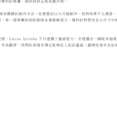
著顏料的堆疊、擦除與修正後逐漸浮現。
da 極為關鍵的創作方法。他曾嘗試以大尺幅創作，但對成果不太滿意
要，每一道筆觸和刮除都隱含著戲劇張力。顏料的物質性在小尺寸中
，Lucas Arruda 不只建構了畫面張力，亦建構出一個既非
。作為觀眾，我們的思緒彷彿也能夠走入他的畫面，盡情地漫步在他