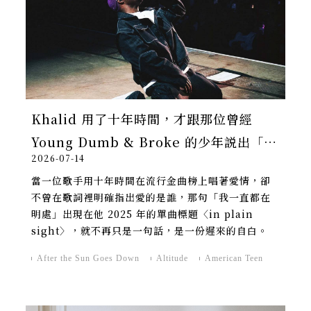
Khalid 用了十年時間，才跟那位曾經
Young Dumb & Broke 的少年説出「你
2026-07-14
會沒事的」
當一位歌手用十年時間在流行金曲榜上唱著愛情，卻
不曾在歌詞裡明確指出愛的是誰，那句「我一直都在
明處」出現在他 2025 年的單曲標題〈in plain
sight〉，就不再只是一句話，是一份遲來的自白。
After the Sun Goes Down
Altitude
American Teen