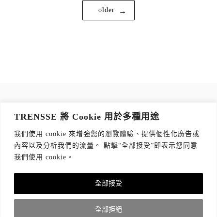
文
older
章
導
覽
訂閱 TRENSSE NEWSLETTER
TRENSSE 將 Cookie 用於多種用途
讀出你的品味，每週獲取質感生活 Tips！
我們使用 cookie 來增強您的瀏覽體驗、提供個性化廣告或
訂閱傳思電子報
*
內容以及分析我們的流量。 點擊“全部接受”即表示您同意
我們使用 cookie。
全部接受
全部拒絕
關於我們
隱私權政策
版權聲明