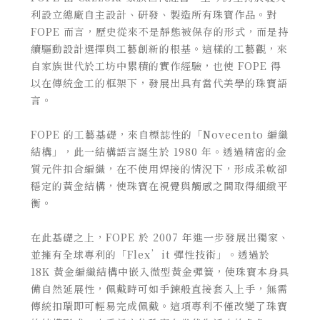
利設立總廠自主設計、研發、製造所有珠寶作品。對
FOPE 而言，歷史從來不是靜態被保存的形式，而是持
續驅動設計選擇與工藝創新的根基。這樣的工藝觀，來
自家族世代於工坊中累積的實作經驗，也使 FOPE 得
以在傳統金工的框架下，發展出具有當代美學的珠寶語
言。
FOPE 的工藝基礎，來自標誌性的「Novecento 編織
結構」，此一結構語言誕生於 1980 年。透過精密的金
質元件扣合編織，在不使用焊接的情況下，形成柔軟卻
穩定的黃金結構，使珠寶在視覺與觸感之間取得細緻平
衡。
在此基礎之上，FOPE 於 2007 年進一步發展出獨家、
並擁有全球專利的「Flex’it 彈性技術」。透過於
18K 黃金編織結構中嵌入微型黃金彈簧，使珠寶本身具
備自然延展性，佩戴時可如手鍊般直接套入上手，無需
傳統扣環即可輕易完成佩戴。這項專利不僅改變了珠寶