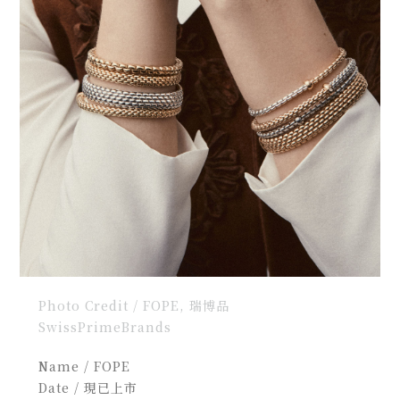
Photo Credit / FOPE, 瑞博品
SwissPrimeBrands
Name / FOPE
Date / 現已上市