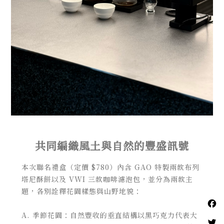
共同編織風土與自然的豐盛訊號
本次聯名禮盒（定價 $780）內含 GAO 特製兩款布列
塔尼酥餅以及 VWI 三款咖啡濾泡包，並分為兩款主
題，各別詮釋花園樣態與山野地貌：
A. 季節花園：自然豐收的垂直結構以黑巧克力代表大