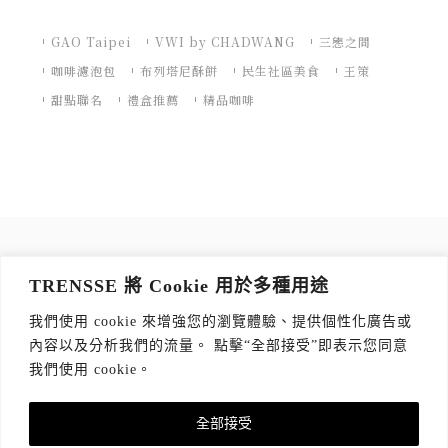
GAO Taipei
VWI by CHADWANG
三態之間
咖啡濾泡包
布列塔尼酥餅
民生社區美食
王策
甜點聯名
禮盒推薦
精品咖啡
訂閱 TRENSSE NEWSLETTER
TRENSSE 將 Cookie 用於多種用途
讀出你的品味，每週獲取質感生活 Tips！
我們使用 cookie 來增強您的瀏覽體驗、提供個性化廣告或
訂閱傳思電子報
*
內容以及分析我們的流量。 點擊“全部接受”即表示您同意
我們使用 cookie。
全部接受