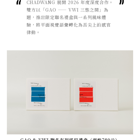
CHADWANG 展開 2026 年度深度合作。
雙方以「GAO —— VWI 三態之間」為
題，推出限定聯名禮盒與一系列風味體
驗，將平面視覺語彙轉化為舌尖上的感官
律動。
GAO & VWI 聯名布列塔尼禮盒（兩款780元）