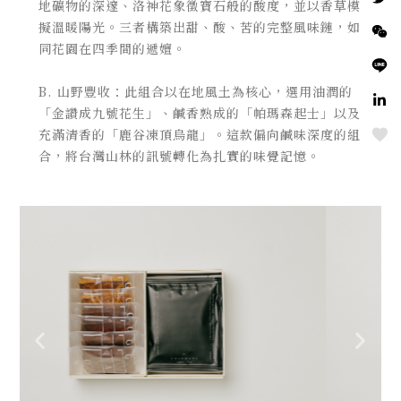
地礦物的深邃、洛神花象徵寶石般的酸
度，並以香草模
擬溫暖陽光。三者構築出甜、酸、苦的完整風味鏈，如
同花園在四季間的遞嬗。
B. 山野豐收：此組合以在地風土為核心，選用油潤的
「金讚成九號花生」、鹹香熟成的「帕瑪森起士」以及
Love
充滿清香的「鹿谷凍頂烏龍」。這款偏向鹹味深度的組
合，將台灣山林的訊號轉化為扎實的味覺記憶。