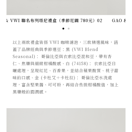
2
GAO & VWI 聯名布列塔尼禮盒（山野豐收 780元）02
以上兩款禮盒皆搭 VWI 咖啡濾泡，三款精選風味，涵
蓋了品牌經典與季節選豆：
黑 (VWI Blend
Seasonal)： 哥倫比亞與衣索比亞混和豆，帶有杏
仁、焦糖與細緻柑橘酸感、
白 (74158)： 衣索比亞日
曬處理，呈現紅花、百香果，並結合蘋果酸質、桃子甜
味的口感、
金 (卡杜艾＋卡杜拉)： 哥倫比亞水洗處
理，富含堅果醬、可可粉，再結合些微柑橘酸值，加上
黑糖般的圓潤感。