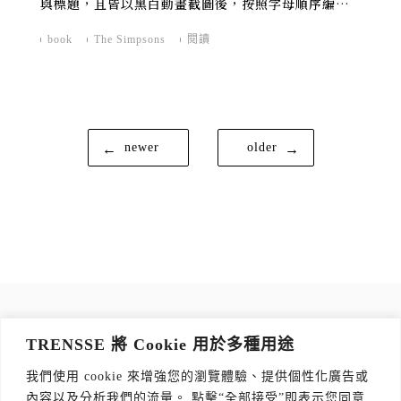
與標題，且皆以黑白動畫截圖後，按照字母順序編
排。
book
The Simpsons
閱讀
文
newer
older
章
導
覽
訂閱 TRENSSE NEWSLETTER
TRENSSE 將 Cookie 用於多種用途
讀出你的品味，每週獲取質感生活 Tips！
我們使用 cookie 來增強您的瀏覽體驗、提供個性化廣告或
訂閱傳思電子報
*
內容以及分析我們的流量。 點擊“全部接受”即表示您同意