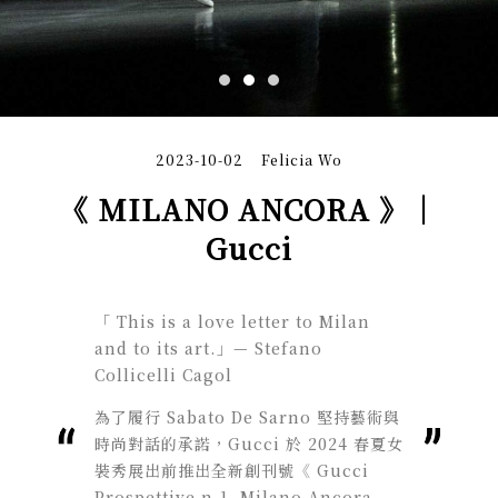
2023-10-02
Felicia Wo
《 MILANO ANCORA 》｜
Gucci
「 This is a love letter to Milan
and to its art.」— Stefano
Collicelli Cagol
為了履行
Sabato De Sarno
堅持藝術與
時尚對話的承諾，
Gucci
於
2024
春夏女
裝秀展出前推出全新創刊號《
Gucci
Prospettive n.1, Milano Ancora