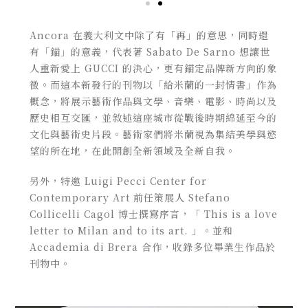
Ancora
在義大利文中除了有「再」的意思，同時還
有「錨」的意義，代表著
Sabato De Sarno
想讓世
人重新愛上
GUCCI
的決心，更有錨定品牌新方向的象
徵。而這本新發行的刊物以「給米蘭的一封情書」作為
概念，將展示藝術作品與文學、音樂、電影、時尚以及
歷史相互交匯，並敘述這座城市從戰後時期綿延至今的
文化與藝術史片段。藝術家們將米蘭視為集結美學與慾
望的所在地，在此開創全新領域及全新自我。
另外，特邀
Luigi Pecci Center for
Contemporary Art
前任策展人
Stefano
Collicelli Cagol
博士撰寫序言，「
This is a love
letter to Milan and to its art.
」。並和
Accademia di Brera
合作，收錄多位畢業生作品於
刊物中。