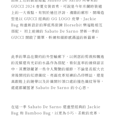
由新上任的創意總監
Sabato De Sarno
所帶來的
GUCCI 2024
春夏女裝首秀，可說是今年米蘭時裝週
上的一大看點。有別於過往浮誇、複雜的廓形，開場造
型是以
GUCCI
經典的
GG LOGO
皮帶、
Jackie
Bag
和重新設計的厚底馬銜鍊
Horsebit
樂福鞋相互
搭配。 初上前線的
Sabato De Sarno
替新一季的
GUCCI
開啟了簡單、幹練和細節感滿溢的新篇章。
此季的單品在簡約的外型輪廓下，以俐落的剪裁和飄逸
的流蘇還有光彩的水晶作為搭配，看似直率的線條語言
中，其實隱藏著一些令人驚艷的細節，不論是長版大衣
背後開衩的紅綠織紋、亮面皮革短褲的凸印標誌，還是
高跟鞋上的鏈帶以及針織開衫領口處的撞色織紋等等，
處處都藏匿著
Sabato De Sarno
的小心思。
在這一季
Sabato De Sarno
還重塑經典的
Jackie
Bag
和
Bamboo Bag
，以更為小巧、柔軟的皮革、