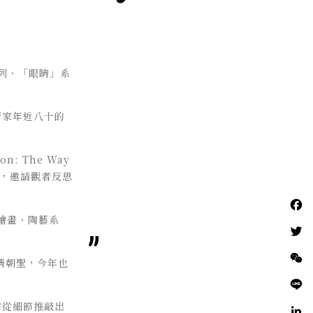
系列、「眼睛」系
術家年近八十的
: The Way
，邀請觀者反思
出繪畫、陶藝系
情朝聖，今年也
需從細節推敲出