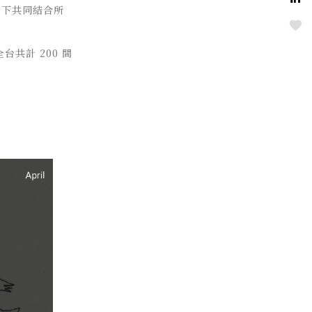
用下共同結合所
Love
全台共計
200
間
！