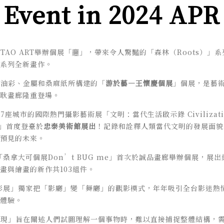
Event in 2024 APR
TAO ART舉辦個展「
𰻞」，帶來令人驚豔的「森林（
Roots）」
系列全新畫作。
以油彩、金屬和桑麻紙所構建的「
游於藝—王懷慶個展
」個展，是藝
耿畫廊隆重登場。
座城市的國際熱門攝影藝術展「文明：當代生活啟示錄 Civilization
ow」首度登臺於
忠泰美術館展出
！記錄和詮釋人類當代文明的發展面貌
預見的未來。
桑拿大可個展Don’t BUG me」首次於誠品畫廊舉辦個展，展
畫與繪畫的新作共103組件。
影展」獨家把「影廳」變「舞廳」的觀影模式，年年吸引全台影迷熱
體驗。
湧現」旨在闡述人們試圖理解一個事物時，難以直接捕捉整體結構，