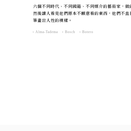
六個不同時代、不同國籍、不同媒介的藝術家，做
然後讓人看見他們原本不願意看的東西，他們不直
筆畫出人性的模樣。
Alma-Tadema
Bosch
Botero
文
章
導
覽