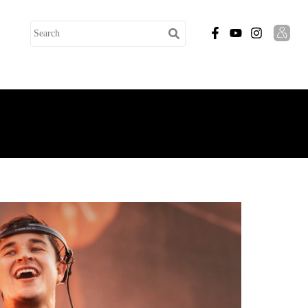
搜
尋
關
鍵
字: