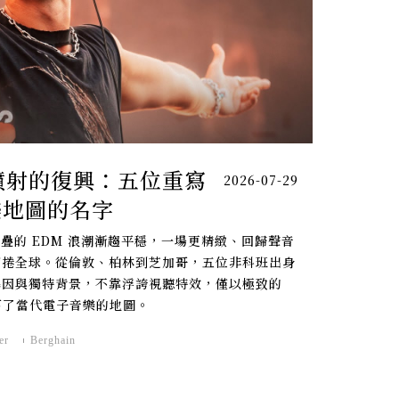
噴射的復興：五位重寫
2026-07-29
音樂地圖的名字
響堆疊的 EDM 浪潮漸趨平穩，一場更精緻、回歸聲音
悄然席捲全球。從倫敦、柏林到芝加哥，五位非科班出身
基因與獨特背景，不靠浮誇視聽特效，僅以極致的
劃下了當代電子音樂的地圖。
er
Berghain