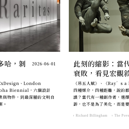
多哈，剝
此刻的縮影：當
2026-06-01
衰敗，看見宏觀
YCxDesign、London
《吊五人賦》、《Ray’s a L
 Doha Biennial，六個設計
四種媒介，四種距離，說的
業與物件，到最深層的文明自
讀？當代有一種創作者，選
案。
訴，也不是為了美化，而是
Richard Billingham
The Pove