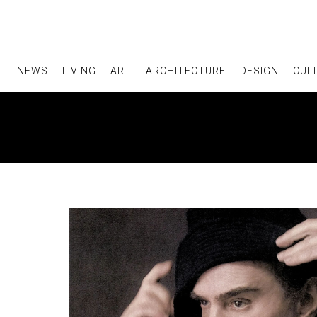
Skip
to
the
content
NEWS
LIVING
ART
ARCHITECTURE
DESIGN
CUL