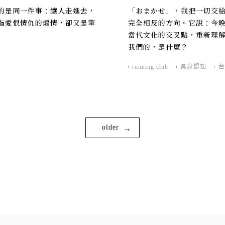
的是同一件事：讓人走進去，
「おまかせ」，我把一切交
指愛恨情仇的煽情，卻又是筆
完全相反的方向。它說：今
當代文化的交叉點，重新理
我們的，是什麼？
running club
具身認知
台
older