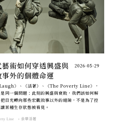
代藝術如何穿透興盛與
2026-05-29
敘事外的個體命運
augh》、《活著》、《The Poverty Line》，
都是同一個問題：此刻的興盛與衰敗，我們該如何解
擇把目光轉向那些宏觀敘事以外的縫隙，不是為了控
要讓某種生存狀態被看見。
rty Line
余華活著