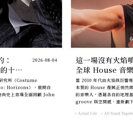
的：
這一場沒有火焰
2026-08-04
a 的十
全球 House 
究所（Costume
當 2010 年代由火焰與巨
no: Horizons》，展期自
本質的 House 復興正
。這是時尚史上首場全面回顧 John
的音樂人，憑藉各自的地理
groove 與空間感，重新
Actual Life
All Stand Togeth