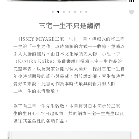
Love
三宅一生不只是縐褶
《ISSEY MIYAKE三宅一生》一書，權威式的將三宅
一生的「一生之作」以時間線的方式一一收錄，並輔以
引人入勝的照片。由日本文化界領先人物－小池一子
（Kazuko Koike）為此書親自撰寫三宅一生作品的
完整年表，以及獨家公開的個人簡介，探討三宅一生自
年少時期萌發的雄心與靈感。對於設計師、學生和時尚
愛好者來說，此書可作為本時代最具創新力的大師 –
三宅一生的永恆致敬。
為了向三宅⼀⽣先⽣致敬，本書將與日本同步於三宅一
生的生日4月22日起販售，共同緬懷三宅⼀⽣先⽣以及
過往其⾰命性的各項作品。