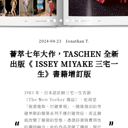
2024-04-23
Jonathan T.
薈萃七年大作，TASCHEN 全新
出版《 ISSEY MIYAKE 三宅一
生》書籍增訂版
1983 年，日本設計師三宅一生告訴
《The New Yorker 雜誌》，他渴望
「銳意進取，打破常規」。隨後推出的突
破界限的服裝系列不僅打破世俗，而且徹
底改變了服裝的型態。憑借詩意與實用性
的獨特融合，他的作品突破了傳統、現代