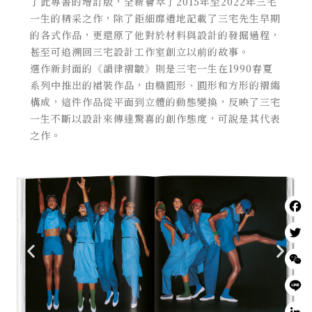
了此專書的增訂版，全新薈萃了2015年至2022年三宅
一生的精采之作，除了鉅細靡遺地記載了三宅先⽣早期
的各式作品，更還原了他對於材料與設計的發掘過程，
甚至可追溯回三宅設計工作室創立以前的故事。
選作新封面的《韻律褶皺》則是三宅一生在1990春夏
系列中推出的裙裝作品，由橢圓形、圓形和方形的褶縐
構成，這件作品從平面到立體的動態變換，反映了三宅
一生不斷以設計來傳達驚喜的創作態度，可說是其代表
之作。