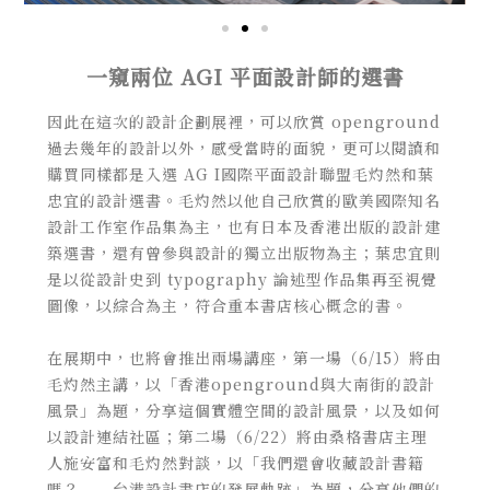
一窺兩位 AGI 平面設計師的選書
因此在這次的設計企劃展裡，可以欣賞 openground
過去幾年的設計以外，感受當時的面貌，更可以閱讀和
購買同樣都是入選 AG I國際平面設計聯盟​​毛灼然和葉
忠宜的設計選書。毛灼然以他自己欣賞的歐美國際知名
設計工作室作品集為主，也有日本及香港出版的設計建
築選書，還有曾參與設計的獨立出版物為主；葉忠宜則
是以從設計史到 typography 論述型作品集再至視覺
圖像，以綜合為主，符合重本書店核心概念的書。
在展期中，也將會推出兩場講座，第一場（6/15）將由
毛灼然主講，以「香港openground與大南街的設計
風景」為題，分享這個實體空間的設計風景，以及如何
以設計連結社區；第二場（6/22）將由桑格書店主理
人施安富和毛灼然對談，以「我們還會收藏設計書籍
嗎？—— 台港設計書店的發展軌跡」為題，分享他們的