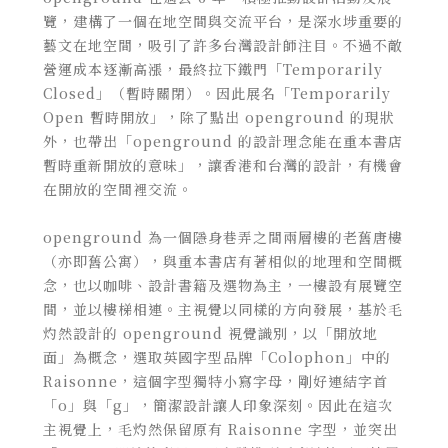
覽，建構了一個在地空間與交流平台，是深水埗重要的
藝文在地空間，吸引了許多台灣設計師注目。不過不敵
營運成本逐漸高漲，最終拉下鐵門「Temporarily
Closed」（暫時關閉）。因此展名「Temporarily
Open 暫時開放」，除了點出 openground 的現狀
外，也帶出「openground 的設計理念能在重本書店
暫時重新開放的意味」，讓香港和台灣的設計，有機會
在開放的空間裡交流。
openground 為一個隱身巷弄之間兩層樓的老舊唐樓
（亦即舊公寓），與重本書店有著相似的地理和空間概
念，也以咖啡、設計書籍及選物為主，一樓設有展覽空
間，並以樓梯相連。主視覺以同樣的方向發展，基於毛
灼然設計的 openground 視覺識別，以「開放地
面」為概念，選取英國字型品牌「Colophon」中的
Raisonne，這個字型獨特小寫字母，剛好連結字首
「o」與「g」，簡潔設計讓人印象深刻。因此在這次
主視覺上，毛灼然保留原有 Raisonne 字型，並突出