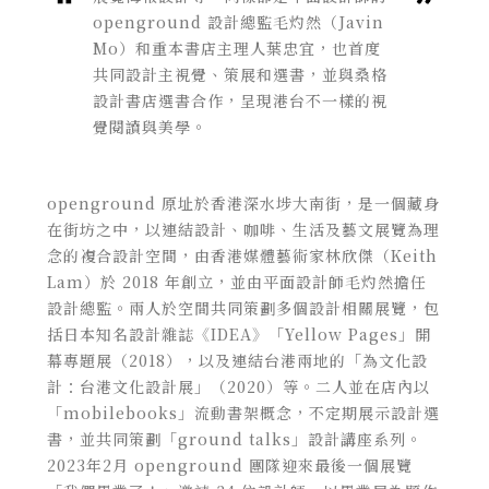
openground 設計總監毛灼然（Javin
Mo）和重本書店主理人葉忠宜，也首度
共同設計主視覺、策展和選書，並與桑格
設計書店選書合作，呈現港台不一樣的視
覺閱讀與美學。
openground 原址於香港深水埗大南街，是一個藏身
在街坊之中，以連結設計、咖啡、生活及藝文展覽為理
念的複合設計空間，由香港媒體藝術家林欣傑（Keith
Lam）於 2018 年創立，並由平面設計師毛灼然擔任
設計總監。兩人於空間共同策劃多個設計相關展覽，包
括日本知名設計雜誌《IDEA》「Yellow Pages」開
幕專題展（2018），以及連結台港兩地的「為文化設
計：台港文化設計展」（2020）等。二人並在店內以
「mobilebooks」流動書架概念，不定期展示設計選
書，並共同策劃「ground talks」設計講座系列。
2023年2月 openground 團隊迎來最後一個展覽