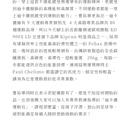
的，穿上這套不僅能感受奧運帶來的運動精神，更感受
到迪卡儂服飾的高機能和高顏質，不同運動者都能一穿
上迪卡儂就感受到運動的魅力」。曹佑寧更指出，迪卡
儂擁有 9 大運動專業類別及 4 大高階專業品牌共 80
種運動品項，所以今天腳上的長距離競速碳板跑鞋 KD
900X LD 也是旗下品牌 Kiprun 明星商品之一 ; 採用
有堪稱世界上性能最高的彈性體之一的 Pebax 泡棉中
底、幾何設計的透氣輕便網布、台灣研發製造的全長碳
纖維板，高硬度、高彈性，超輕量僅 206g ，每踏一
步都能提供出色的能量回彈，連兩屆奧運獎牌得主
Paul Chelimo 都盛讚它的抓地力、穩定性和輕盈，
讓身為也是運動員的他非常喜歡。
曹佑寧同時也表示若配備都有了，還是不知從何開始的
話，也很推薦大家可以加入有專業教練指導的「迪卡儂
運動社」，課程很豐富，從親子浮潛、登山到足球等，
絕對能滿足每個人隨時想動就動的需求！