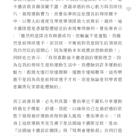
卡儂店員各個深藏不露，憑藉卓越的核心肌力與羽球技
Love
巧，展現運動實力，而曹佑寧則在他擅長的棒球關卡
中，以驚人的速度及準度帶領隊員大放異彩。最終，迪
卡儂隊還是憑藉整體穩定的表現奪得勝利。曹佑寧表示
: 「雖然明星隊沒有踢館成功，但輸贏不是重點，我雖
然是前棒球選手，而羽球、平衡板對我是陌生的領域但
我仍然玩的超開心，因為運動本來就應該想動就動！」
同時他也表示: 「我很喜歡迪卡儂提倡的運動理念，因
為在我的棒球生涯和運動生活中，我體驗到許多運動的
魅力，跟朋友邊打球邊閒聊、邊跑步邊唱歌等，這些樂
趣不是因為我是前棒球選手才有，而是無論是初學者還
是職業玩家都能體驗的」
而工欲善其事、必先利其器，曹佑寧也不藏私分享運動
時最在乎機能、舒適、搭配，以確保自己在最舒適的狀
態下展現最好運動表現和個人風格，曹佑寧表示 :「我
身上這款運動夾克及褲子是法國迪卡儂限定款，是由
『法國迪卡儂設計團隊』與『殘奧會運動員』共同打造