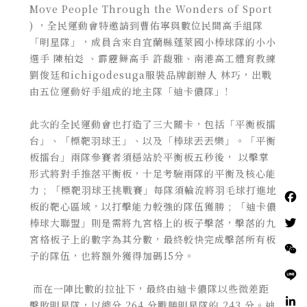
Move People Through the Wonders of Sport
) ，全民運動會特邀請到曹佑寧與數位民間高手組隊
「明星隊」，成員含來自宜蘭縣蓬萊國小棒球隊的小小
選手 陳柏彣 、霹靂舞高手 許馥雅、南港高工體育教練
劉俊廷和ichigodesuga服裝品牌創辦人 林巧，出戰
由五位運動好手組成的地主隊「迪卡儂隊」!
此次的全民運動會也打造了三大關卡，包括「平衡板擂
台」、「標靶羽球王」、以及「棒球丟丟樂」。「平衡
板擂台」兩隊參賽者須穩站於平衡板五秒後， 以擊掌
形式將對手推落平衡板，十足考驗兩隊的平衡及核心能
力 ; 「標靶羽球王挑戰賽」每隊須輪流將羽毛球打進地
板的靶心區域，以打擊能力較強的隊伍獲勝 ; 「迪卡儂
棒球大聯盟」則是需將九宮格上的板子擊落，擊落的九
宮格板子上的數字為其分數，最終較快完成擊落所有板
子的隊伍，也將額外獲得加碼15分。
而在一陣比數的拉扯下，最終由迪卡儂隊以些微差距
擊敗明星隊，以總分 264 分戰勝明星隊的 243 分。迪