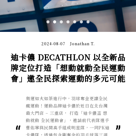
2024-08-07
Jonathan T.
迪卡儂 DECATHLON 以全新品
牌定位打造「想動就動全民運動
會」邀全民探索運動的多元可能
奧運如火如荼進行中，羽球奪金更讓全民
瘋運動！運動品牌迪卡儂於近日在北台灣
最大門店 – 三重店， 打造「迪卡儂盃 想
動就動 全民運動會」，邀請前代表隊選手
曹佑寧與民間高手組成明星隊，一同PK迪
卡儂隊，透過包含剛奪金的羽毛球等三項