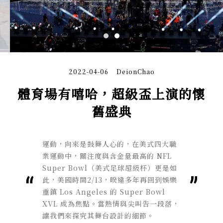
2022-04-06
DeionChao
體育場有嘻哈，超級盃上演的懷
舊盛典
運動，向來是鼓舞人心的，在美式四大職
業運動中，關注度與含金量最高的 NFL
Super Bowl（美式足球超級杯）更是如
此，美國時間2/13，暌違多年再回到娛樂
重鎮 Los Angeles 的 Super Bowl
XVL 成為焦點。當熱情與尖叫告一段落，
讓我們來探究其舞台設計的細節。