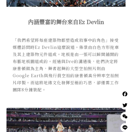
內涵豐富的舞台來自Ez Devlin
「我們希望將每座建築物都塑造成敘事中的角色」接受
媒體訪問時Ez Devlin這麼說道。
佈景由白色方形拖車
及其上建築物元件組成。地板是由一張可以瞬間鋪開的
布藝地板圖組成的。
經過與Dre的溝通後，他們
決定將
康普頓做為主角，舞者起舞的
大型空拍照片則由
Google Earth與飛行員空拍的康普頓高分辨率空拍照
片印製。而這將地緣文化發揮至極的巧思，卻僅需工作
團隊8分鐘裝配。