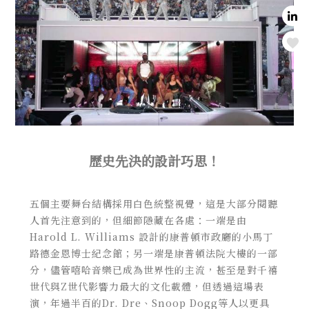
Love
歷史先決的設計巧思！
五個主要舞台結構採用白色統整視覺，這是大部分閱聽
人首先注意到的，但細節隱藏在各處：一端是由
Harold L. Williams 設計的康普頓市政廳的小馬丁
路德金恩博士紀念館；另一端是康普頓法院大樓的一部
分，儘管嘻哈音樂已成為世界性的主流，甚至是對千禧
世代與Z世代影響力最大的文化載體，但透過這場表
演，年過半百的Dr. Dre、Snoop Dogg等人以更具