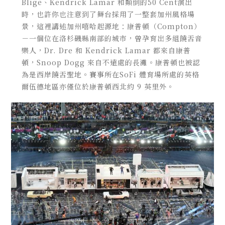
Blige、Kendrick Lamar 和顛倒的50 Cent演出
時，也許你也注意到了舞台採用了一整套加州風格場
景，這裡講述加州嘻哈起源地：康普頓（Compton）
－一個位在洛杉磯縣南部的城市，曾孕育出多組饒舌音
樂人，Dr. Dre 和 Kendrick Lamar 都來自康普
頓，Snoop Dogg 來自不遠處的長灘。康普頓也被認
為是西岸饒舌聖地。賽事所在SoFi 體育場所處的英格
爾伍德地區亦僅位於康普頓西北約 9 英里外。