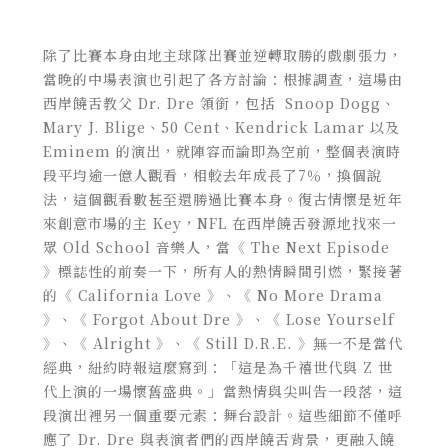
除了比賽本身由地主球隊出賽並逆轉取勝的戲劇張力，
當晚的中場表演也引起了各方討論：根據調查，這場由
西岸饒舌教父 Dr. Dre 領銜，包括 Snoop Dogg、
Mary J. Blige、50 Cent、Kendrick Lamar 以及
Eminem 的演出，就陣容而論即為空前，整個表演時
段平均逾一億人觀看，相較去年成長了7％，換個說
法，這個觀看數甚至還勝過比賽本身。復古情懷是近年
來創意市場的主 Key，NFL 在西岸饒舌發源地找來一
眾 Old School 音樂人，當《 The Next Episode
》標誌性的前奏一下，所有人的熱情瞬間引燃，緊接著
的《 California Love 》、《 No More Drama
》、《 Forgot About Dre 》、《 Lose Yourself
》、《 Alright 》、《 Still D.R.E. 》無一不是當代
經典，紐約時報這麼寫到：「這是為千禧世代與 Z 世
代上演的一場懷舊盛典。」
當熱情與尖叫告一段落，這
段演出裡另一個重要元素：舞台設計。這些細節不僅呼
應了 Dr. Dre 與表演者們的西岸饒舌背景，更融入饒