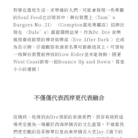
對曾在當地生活、求學過的人們，可能會發現一些專屬
的Soul Food也出現其中，舞台裝置上〈Tam’s
Burgers No. 21〉 （Compton當地專屬店）招牌出
現在 〈Dale’s〉甜甜圈標誌旁，作為Dr. Dre 音樂
風格養成啟蒙的傳奇俱樂部〈Eve After Dark 〉也成
為告示牌，仔細觀察表演者名單可都劇透其上。可惜每
一格舞台裝置前停放的Low Rider並未能發動，隨著
West Coast節奏一起Bounce Up and Down，算是
小小的遺憾！
不僅僅代表西岸更代表融合
從橋段、地緣到由Dre領銜的表演者們，很容易就將這
場秀定義為一場屬於西海岸饒舌的文化盛宴。不過當我
們更宏觀的從承辦單位是由東岸饒舌大老Jay-Z旗下的