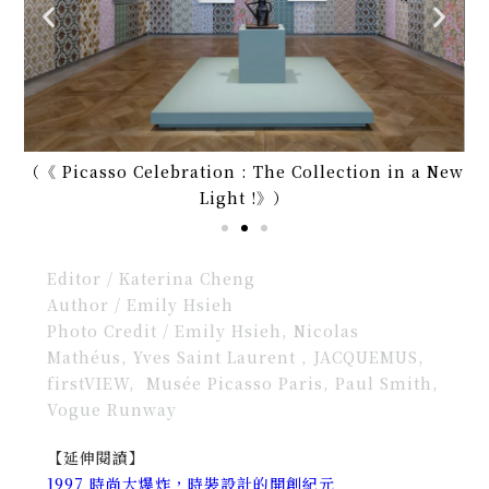
New
（《 Picasso Celebration : The Collection in a New
（《
Light !》）
Editor / Katerina Cheng
Author / Emily Hsieh
Photo Credit / Emily Hsieh, Nicolas
Mathéus, Yves Saint Laurent , JACQUEMUS,
firstVIEW, Musée Picasso Paris, Paul Smith,
Vogue Runway
【延伸閱讀】
1997 時尚大爆炸，時裝設計的開創紀元