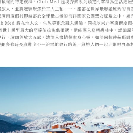
頂端的特定族群，Club Med 謐境探索系列鎖定的客群為生活經
躍旅人，並將體驗聚焦於三大主軸：一、座落在世界最靜謐原始的自
塞席爾度假村即坐落於全球最古老的海洋國家公園聖安妮島之中，擁
b Med 將在地人文、生態等觀念融入體驗，同樣以東非塞席爾度假村為
內與世上體型最大的亞達伯拉象龜相遇，還能深入島嶼叢林中，認識
健行、瑜珈等放大五感，讓旅人盡情探索身心靈，如法國拉赫茲耶爾度
，並規劃多條時長與難度不一的雪地健行路線，與旅人們一起走進銀白