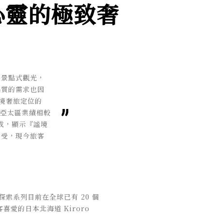
心靈的極致奢
的景點式觀光，
品質的需求也因
秘境奢旅定位的
止，亞太區業績相較
三成，顯示『謐境
享受，現今旅客
謐境探索系列目前在全球已有 20 個
的日本北海道 Kiroro