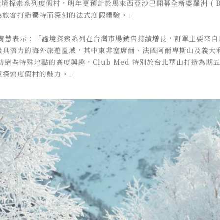
謐境探索系列度假村，明年更預計於馬來西亞沙巴開幕全新婆羅洲 ( Bo
為旅客打造獨特而深刻的法式度假體驗。」
經理劉育慧表示：「謐境探索系列在台灣市場銷售持續增長，訂單主要來
最具潛力的海外旅遊區域，其中東非塞席爾、法國阿爾卑斯山及義大
訪這些特殊地點的高度興趣，Club Med 特別於台北華山打造為
境探索度假村的魅力。」