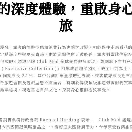
的深度體驗，重啟身
旅
爆發，旅客的旅遊型態和消費行為也隨之改變，相較過往走馬看花
定點深度旅遊更受青睞，由於定點停留天數較長，旅客對當地住宿
包式假期領導品牌 Club Med 全球銷售數據發現，集團旗下主打
( Exclusive Collection )』訂單成長超乎預期，截至目前為
3 年) 同期成長 22 %，其中台灣訂單量激增近五成，來客數亦成長近
今旅遊習慣及奢旅型態不謀而合，有別於傳統頂級旅遊強調的物質
島嶼秘境，親近當地自然文化，探訪身心靈的極致享受。
場銷售業務行政總裁 Rachael Harding 表示：「Club Med 
今集團關鍵戰略產品之一。看好亞太區發展潛力，今年深受台灣旅客喜愛