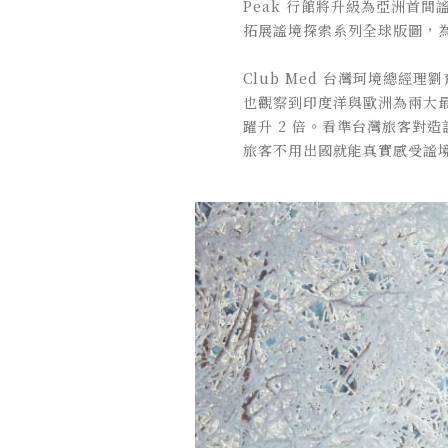
Peak 行館將升級為亞洲首間
拓展謐境探索系列全球版圖，
Club Med 台灣珂境總
也觀察到印度洋與歐洲為兩大
躍升 2 倍。看準台灣旅客對造
旅客不用出國就能真實感受謐