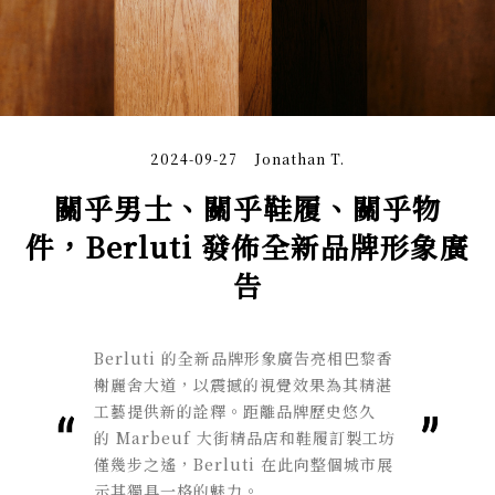
2024-09-27
Jonathan T.
關乎男士、關乎鞋履、關乎物
件，Berluti 發佈全新品牌形象廣
告
Berluti
的全新品牌形象廣告亮相巴黎香
榭麗舍大道，
以震撼的視覺效果為其精湛
工藝提供新的詮釋。距離品牌歷史悠久
的
Marbeuf
大街精品店和鞋履訂製工坊
僅幾步之遙，
Berluti
在此向整個
城市展
示其獨具一格的魅力。