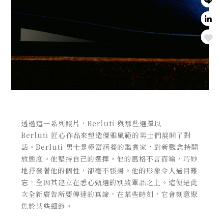
Love
透過這一系列照片，
Berluti
與那些選擇以
Berluti
匠心作品來塑造優雅風範的男士們展開了對
話。
Berluti
男士是極富涵養的鑑賞家，對新觀念持開
放態度。
他堅持自己的選擇。他的風格不言而喻，巧妙
地抒發著他的個性，
卻毫不張揚。他的形象令人過目難
忘，
全因其建立在悉心甄選的別致單品之上。
這便是此
次全新廣告所要傳達的真諦，在某些時刻，
它會刻意聚
焦於某些細節。