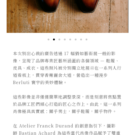
本次別出心裁的廣告透過
17
幅猶如藝術展一般的影
像，
呈現了品牌專業匠藝所涵蓋的各個領域
—
鞋履、
皮具、成衣。
這些照片被分別獨立地展示在一系列人行
道看板上，貫穿香榭麗
舍
大
道，營造出一種漫步
Berluti
寰宇的美妙體驗。
這些影像並非僅僅簡單地調整景深，
而是刻意將焦點置
於品牌工匠們傾心打造的匠心之作上。由此，
這一系列
肖像極具真實感：關乎男士，關乎鞋履，關乎物件。
在
Atelier Franck Durand
的創意指引下，攝影
師
Bastian Achard
為這些當代肖像作品賦予了雙重