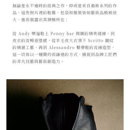
無論是永不過時的經典之作，抑或是來自最新系列的作
品，
這些照片裡的鞋履、包袋和服裝皆如藝術品般被放
大，
進而展露出其精髓所在：
從
Andy
樂福鞋上
Penny bar
周圍的精美縫線，到
皮衣的流暢垂墜感，從羊毛皮大衣領下
Scritto
圖紋
的精湛工藝，再到
Alessandro
繫帶鞋的流線造型，
這一切皆以一種簡約而謙遜的方式，
捕捉到品牌工匠們
的非凡技藝與藝術創造力。