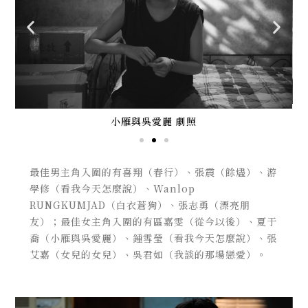
小雁與吳愛麗 劇照
最佳男主角入圍的有喜翔（春行）、張震（餘燼）、游
學修（看我今天怎麼說）、Wanlop
RUNGKUMJAD（白衣蒼狗）、張志勇（漂亮朋
友）；最佳女主角入圍的有區嘉雯（從今以後）、夏于
喬（小雁與吳愛麗）、鍾雪瑩（看我今天怎麼說）、張
艾嘉（女兒的女兒）、吳君如（我談的那場戀愛）。