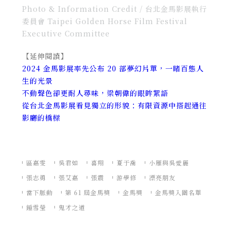
Photo & Information Credit /
台北金馬影展執行
委員會 Taipei Golden Horse Film Festival
Executive Committee
【延伸閱讀】
2024 金馬影展率先公布 20 部夢幻片單，一睹百態人
生的光景
不動聲色卻更耐人尋味，梁朝偉的眼眸絮語
從台北金馬影展看見獨立的形貌：有限資源中搭起通往
影廳的橋樑
區嘉雯
吳君如
喜翔
夏于喬
小雁與吳愛麗
張志勇
張艾嘉
張震
游學修
漂亮朋友
當下脈動
第 61 屆金馬獎
金馬獎
金馬獎入圍名單
鍾雪瑩
鬼才之道