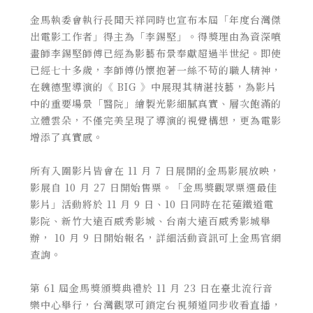
金馬執委會執行長聞天祥同時也宣布本屆「年度台灣傑
出電影工作者」得主為「李錫堅」。得獎理由為資深噴
畫師李錫堅師傅已經為影藝布景奉獻超過半世紀。即使
已經七十多歲，李師傅仍懷抱著一絲不苟的職人精神，
在魏德聖導演的《 BIG 》中展現其精湛技藝，為影片
中的重要場景「醫院」繪製光影細膩真實、層次飽滿的
立體雲朵，不僅完美呈現了導演的視覺構想，更為電影
增添了真實感。
所有入圍影片皆會在 11 月 7 日展開的金馬影展放映，
影展自 10 月 27 日開始售票。「金馬獎觀眾票選最佳
影片」活動將於 11 月 9 日、10 日同時在花蓮鐵道電
影院、新竹大遠百威秀影城、台南大遠百威秀影城舉
辦， 10 月 9 日開始報名，詳細活動資訊可上金馬官網
查詢。
第 61 屆金馬獎頒獎典禮於 11 月 23 日在臺北流行音
樂中心舉行，台灣觀眾可鎖定台視頻道同步收看直播，