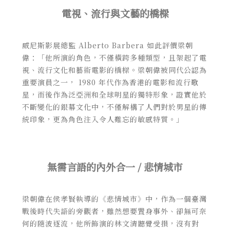
電視、流行與文藝的橋樑
威尼斯影展總監 Alberto Barbera 如此評價梁朝
偉：「他所演的角色，不僅橫跨多種類型，且架起了電
視、流行文化和藝術電影的橋樑。梁朝偉被同代公認為
重要演員之一， 1980 年代作為
香港的電影和流行歌
星，而後作為泛亞洲和全球明星的獨特形象，證實他於
不斷變化的銀幕文化中，不僅解構了人們對於男星的傳
統印象，更為角色注入令人難忘的敏感特質。」
無需言語的內外合一 / 悲情城市
梁朝偉在侯孝賢執導的《悲情城市》中，作為一個臺灣
戰後時代失語的旁觀者，雖然想要置身事外、卻無可奈
何的隨波逐流，他所飾演的林文清聽覺受損，沒有對