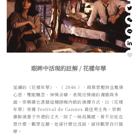
Love
眼眸中活現的註解 / 花樣年華
延續的《花樣年華》、《 2046 》，周慕雲壓抑且難猜
心思，雙眼飄忽、神情含糊，表現出情緒的複雜與多
面。梁朝偉也憑藉這種隱晦內斂的演繹方式，以《花樣
年華》榮獲 Festival de Cannes 最佳男主角。梁朝
偉飾演妻子外遇的丈夫，除了一絲孤獨感，看不出他在
想什麼，觀眾在聽，他卻什麼也沒說，留待觀眾自行揣
摩。