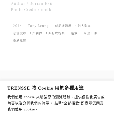
Author / Dorian Hsu
Photo Credit / imdb
2046
Tony Leung
威尼斯影展
影人影事
悲情城市
梁朝偉
終身成就獎
色戒
阿飛正傳
香港電影
訂閱 TRENSSE NEWSLETTER
TRENSSE 將 Cookie 用於多種用途
讀出你的品味，每週獲取質感生活 Tips！
我們使用 cookie 來增強您的瀏覽體驗、提供個性化廣告或
訂閱傳思電子報
*
內容以及分析我們的流量。 點擊“全部接受”即表示您同意
我們使用 cookie。