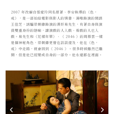
2007 年改編自張愛玲同名原著、李安執導的《色，
戒》，是一部拍給電影與影人的情書，湯唯飾演的間諜
王佳芝，誘騙梁朝偉飾演的漢奸易先生，有著自身與演
員雙重身份的隱喻，讓演戲的人入戲、看戲的人也入
戲。易先生和《花樣年華》、《 2046 》的周慕雲一樣
是個神秘角色，梁朝偉更曾在訪談提及，他在《色，
戒》中走路，就會回到《 2046 》。
很多時候雖然已離
開，但是他已經變成自身的一部分。他永遠都在裡面。