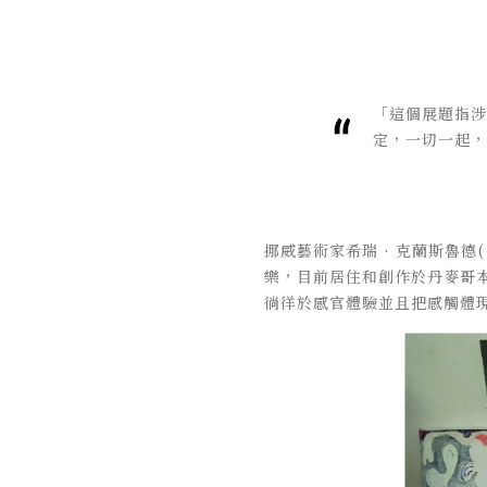
「這個展題指涉
定，一切一起，
挪威藝術家希瑞 · 克蘭斯魯德( 
樂，目前居住和創作於丹麥哥
徜徉於感官體驗並且把感觸體