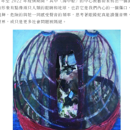
1 年至 2022 年疫情期間，其中〈海中船〉的中心被藝術家剪出一
的形象有點像兩只人類的眼睛和地球，也許它是我們內心的一個傷口
跳舞，危險的與牠一同感受聲音的頻率，思考著眼鏡蛇真能讀懂音樂
世界，或只是更多社會問題被隔絕。