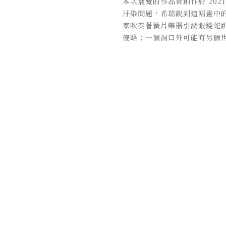
本次展覽的作品皆創作於 202
汙染問題，希瑞說到這幅畫中
家吹奏著簧片樂器引誘眼鏡蛇
侵略；一個洞口外可能有另個