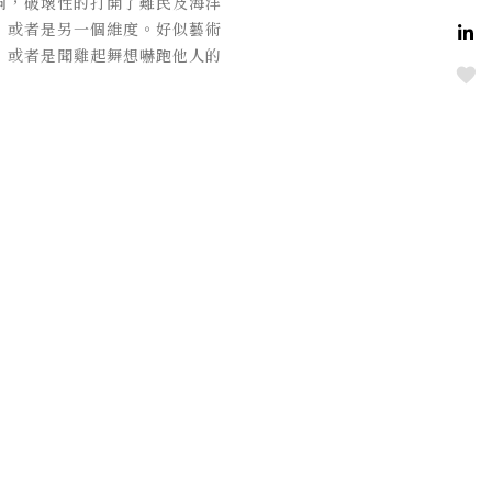
個洞，破壞性的打開了難民及海洋
，或者是另一個維度。好似藝術
，或者是聞雞起舞想嚇跑他人的
Love