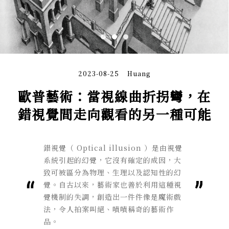
2023-08-25
Huang
歐普藝術：當視線曲折拐彎，在
錯視覺間走向觀看的另一種可能
錯視覺（
Optical illusion
）是由視覺
系統引起的幻覺，它沒有確定的成因，大
致可被區分為物理、生理以及認知性的幻
覺。自古以來，藝術家也善於利用這種視
覺機制的失調，創造出一件件像是魔術戲
法，令人拍案叫絕、嘖嘖稱奇的藝術作
品。