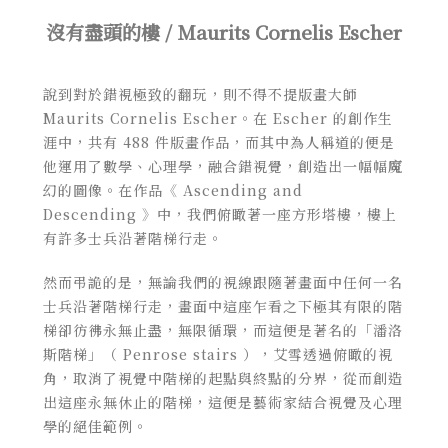
沒有盡頭的樓 / Maurits Cornelis Escher
說到對於錯視極致的翻玩，則不得不提版畫大師
Maurits Cornelis Escher。在 Escher 的創作生
涯中，共有 488 件版畫作品，而其中為人稱道的便是
他運用了數學、心理學，融合錯視覺，創造出一幅幅魔
幻的圖像。在作品
《
Ascending and
Descending
》
中，我們俯瞰著一座方形塔樓，樓上
有許多士兵沿著階梯行走。
然而弔詭的是，無論我們的視線跟隨著畫面中任何一名
士兵沿著階梯行走，畫面中這座乍看之下極其有限的階
梯卻彷彿永無止盡，無限循環，而這便是著名的「潘洛
斯階梯」（ Penrose stairs ），艾雪透過俯瞰的視
角，取消了視覺中階梯的起點與終點的分界，從而創造
出這座永無休止的階梯，這便是藝術家結合視覺及心理
學的絕佳範例。