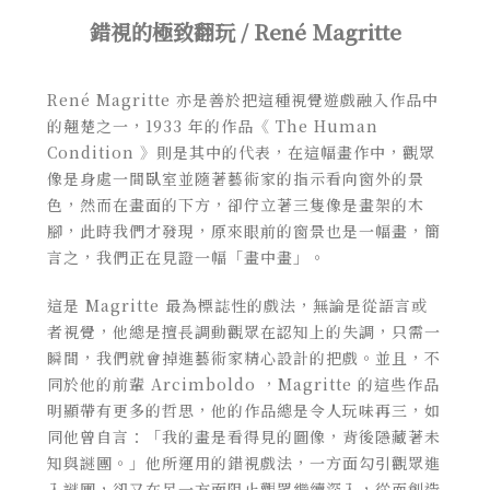
錯視的極致翻玩 / René Magritte
René Magritte 亦是善於把這種視覺遊戲融入作品中
的翹楚之一，1933 年的作品《 The Human
Condition 》則是其中的代表，在這幅畫作中，觀眾
像是身處一間臥室並隨著藝術家的指示看向窗外的景
色，然而在畫面的下方，卻佇立著三隻像是畫架的木
腳，此時我們才發現，原來眼前的窗景也是一幅畫，簡
言之，我們正在見證一幅「畫中畫」。
這是 Magritte 最為標誌性的戲法，無論是從語言或
者視覺，他總是擅長調動觀眾在認知上的失調，只需一
瞬間，我們就會掉進藝術家精心設計的把戲。並且，不
同於他的前輩 Arcimboldo ，Magritte 的這些作品
明顯帶有更多的哲思，他的作品總是令人玩味再三，如
同他曾自言：「我的畫是看得見的圖像，背後隱藏著未
知與謎團。」他所運用的錯視戲法，一方面勾引觀眾進
入謎團，卻又在另一方面阻止觀眾繼續深入，從而創造