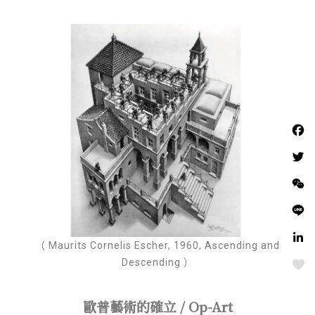
（ Maurits Cornelis Escher, 1960, Ascending and
Descending ）
Love
歐普藝術的確立 / Op-Art