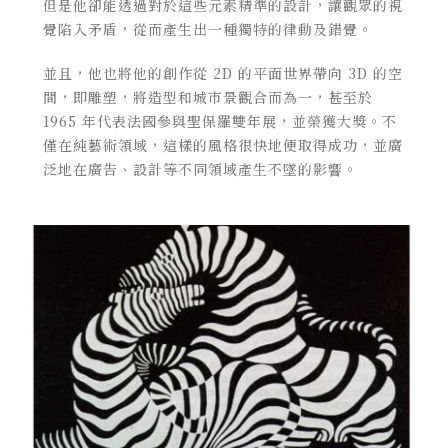
但是他卻能透過對於這些元素精準的設計，讓觀眾的視
覺陷入矛盾，從而產生出一種獨特的律動及錯覺。
並且，他也將他的創作從 2D 的平面世界帶向 3D 的空
間，即雕塑，將造型和城市景觀合而為一，甚至於
1965 年代表法國參與聖保羅雙年展，並榮獲大獎。不
僅在純藝術領域，這樣的風格很快地便取得成功，並廣
泛地在廣告、設計等不同領域產生不墜的影響。