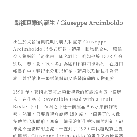
錯視巨擎的誕生 / Giuseppe Arcimboldo
出生於文藝復興晚期的義大利畫家 Giuseppe
Arcimboldo 以各式鮮花、蔬果、動物組合成一張張
令人驚豔的「肖像畫」聞名於世。例如他於 1573 年分
別以「春、夏、秋、冬」為題創作的四季系列；在這四
幅畫作中，藝術家分別以鮮花、蔬果以及樹枝作為元
素，並描繪出一張張繽紛卻又略帶詭譎的人物側臉。
1590 年，藝術家更將這種錯視覺的遊戲推向另一個層
次，在作品
《
Reversible Head with a Fruit
Basket
》
中，乍看之下是一個擺滿各式水果的靜物
籃，然而，只要將視角旋轉 180 度，一個男子的人像
便赫然出現眼前。無奈，這樣的創作手法固然創新，卻
畢竟不是當時的主流，一直到了 1920 年代超現實主義
的興起，Giuseppe Arcimboldo 的畫作又被後輩藝