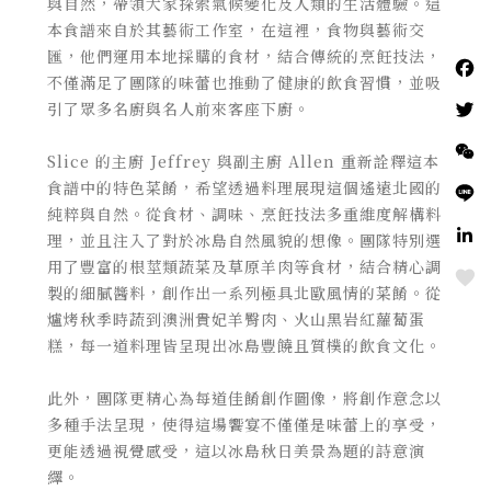
與自然，帶領大家探索氣候變化及人類的生活體驗。這
本食譜來自於其藝術工作室，在這裡，食物與藝術交
匯，他們運用本地採購的食材，結合傳統的烹飪技法，
不僅滿足了團隊的味蕾也推動了健康的飲食習慣，並吸
引了眾多名廚與名人前來客座下廚。
Slice 的主廚 Jeffrey 與副主廚 Allen 重新詮釋這本
食譜中的特色菜餚，希望透過料理展現這個遙遠北國的
純粹與自然。從食材、調味、烹飪技法多重維度解構料
理，並且注入了對於冰島自然風貌的想像。團隊特別選
用了豐富的根莖類蔬菜及草原羊肉等食材，結合精心調
Love
製的細膩醬料，創作出一系列極具北歐風情的菜餚。從
爐烤秋季時蔬到澳洲貴妃羊臀肉、火山黑岩紅蘿蔔蛋
糕，每一道料理皆呈現出冰島豐饒且質樸的飲食文化。
此外，團隊更精心為每道佳餚創作圖像，將創作意念以
多種手法呈現，使得這場饗宴不僅僅是味蕾上的享受，
更能透過視覺感受，這以冰島秋日美景為題的詩意演
繹。