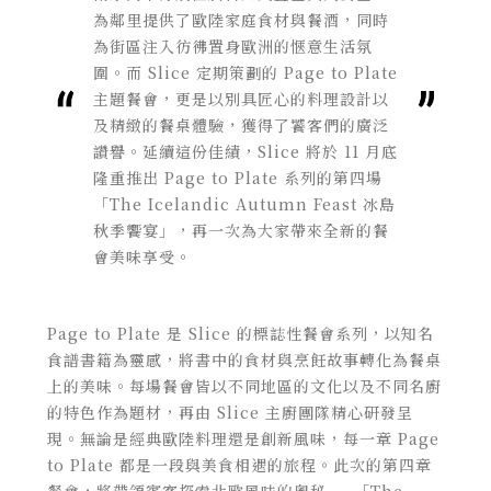
為鄰里提供了歐陸家庭食材與餐酒，同時
為街區注入彷彿置身歐洲的愜意生活氛
圍。而
Slice 定期策劃的 Page to Plate
主題餐會，更是以別具匠心的料理設計以
及精緻的餐桌體驗，獲得了饕客們的廣泛
讚譽。延續這份佳績，Slice 將於 11 月底
隆重推出 Page to Plate 系列的第四場
「The Icelandic Autumn Feast 冰島
秋季饗宴」，再一次為大家帶來全新的餐
會美味享受。
Page to Plate 是 Slice 的標誌性餐會系列，以知名
食譜書籍為靈感，將書中的食材與烹飪故事轉化為餐桌
上的美味。每場餐會皆以不同地區的文化以及不同名廚
的特色作為題材，再由 Slice 主廚團隊精心研發呈
現。無論是經典歐陸料理還是創新風味，每一章 Page
to Plate 都是一段與美食相遇的旅程。此次的第四章
餐會，將帶領賓客探索北歐風味的奧秘——「The