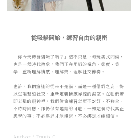
從吸貓開始，練習自由的親密
「你今天轉發貓咪了嗎？」這不只是一句玩笑式問候，
也是一種時代徵象。我們正在用貓的視角、態度、美
學，重新理解情感、理解美、理解社交節奏。
也許，我們癡迷的從來不是貓，而是一種借貓之姿，得
以逃離緊迫社交、重新定義情感界線的渴望。在牠們若
即若離的眼神裡，我們偷偷練習怎麼不討好、不迎合、
不時時回應，卻仍保有連結的可能。一如這個時代真正
想學的事：不必靠近才能親密，不必綁定才能相信。
Author /
Travis C.