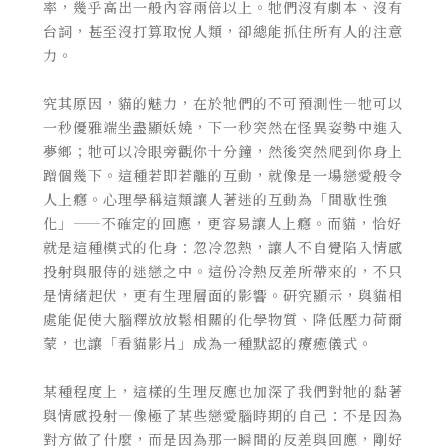
率，幾乎高出一般內容兩倍以上。牠們沒有劇本、沒有
台詞，甚至沒打算取悅人類，卻總能抓住所有人的注意
力。
究其原因，貓的魅力，在於牠們的不可預測性—牠可以
一秒優雅端坐盡顯妖嬈，下一秒突然在怪異姿勢中進入
夢鄉；牠可以冷眼旁觀你十分鐘，然後突然爬到你身上
蹭個幾下。這種若即若離的互動，就像是一場戀愛般令
人上癮。心理學稱這類讓人著迷的互動為「間歇性強
化」——不確定的回應，更容易讓人上癮。而貓，恰好
就是這種模式的化身：忽冷忽熱，讓人不自覺陷入情感
投射與服侍的迷戀之中。這份冷熱反差所帶來的，不只
是情緒起伏，更有生理層面的影響。研究顯示，與貓相
處能促使大腦釋放放鬆相關的化學物質、降低壓力荷爾
蒙，也讓「看貓影片」成為一種默認的療癒儀式。
某種程度上，這樣的生理反應也加深了我們對牠的黏著
與情感投射—像極了某些戀愛腦時期的自己：不是因為
對方做了什麼，而是因為那一瞬間的反差與回應，剛好