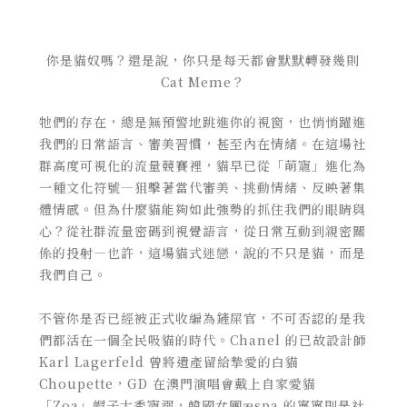
你是貓奴嗎？還是說，你只是每天都會默默轉發幾則
Cat Meme？
牠們的存在，總是無預警地跳進你的視窗，也悄悄躍進
我們的日常語言、審美習慣，甚至內在情緒。在這場社
群高度可視化的流量競賽裡，貓早已從「萌寵」進化為
一種文化符號—狙擊著當代審美、挑動情緒、反映著集
體情感。但為什麼貓能夠如此強勢的抓住我們的眼睛與
心？從社群流量密碼到視覺語言，從日常互動到親密關
係的投射—也許，這場貓式迷戀，說的不只是貓，而是
我們自己。
不管你是否已經被正式收編為鏟屎官，不可否認的是我
們都活在一個全民吸貓的時代。Chanel 的已故設計師
Karl Lagerfeld 曾將遺產留給摯愛的白貓
Choupette，GD 在澳門演唱會戴上自家愛貓
「Zoa」帽子大秀寵溺，韓國女團æspa 的寧寧則是社