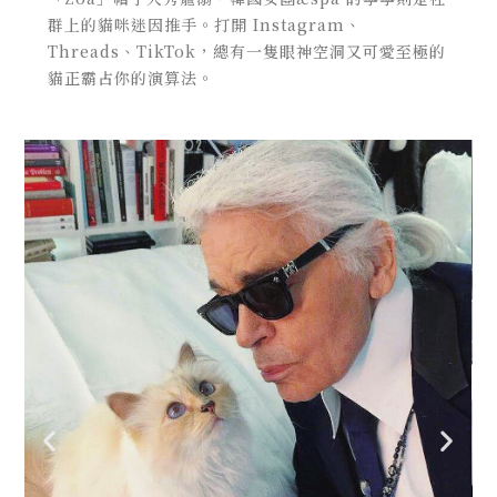
群上的貓咪迷因推手。打開 Instagram、
Threads、TikTok，總有一隻眼神空洞又可愛至極的
貓正霸占你的演算法。