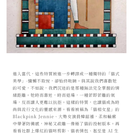
進入當代，這些特質被進一步轉譯成一種獨特的「貓式
美學」-慵懶不取悅，卻始終吸睛。與其說我們喜歡牠
的可愛，不如說，我們沉迷的是那種無法完全掌握的情
緒距離。牠時而靠近，時而退場，一種若即若離的氣
場，反而讓人更難以抗拒。這樣的特質，也讓貓成為時
尚與流行文化的靈感來源。看看被稱為「貓相女星」的
Blackpink Jennie、大勢女演員韓韶禧，柔和輪廓
中帶著防備感，神秘又疏離—像極了貓的投射版本。再
看看社群上爆紅的貓咪剪影、貓表情包、甚至是 AI 生