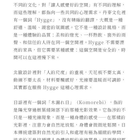
不同的文化，對「讓人感覺好的空間」有不同的理解，
而這些理解，都指向一些共同的心理需求。丹麥文化裡
有一個詞「Hygge」，沒有精確的翻譯，大概是一種
舒適、溫暖、親密的氛圍感。它不是一種設計風格，而
是一種體驗的品質：柔和的燈光、一杯熱飲、窗外的雨
聲、和信任的人待在同一個空間裡。Hygge 不需要漂
亮的家具，但它需要某種感覺：這個空間是安全的，時
間可以在這裡慢下來。
北歐設計裡對「人的尺度」的重視，天花板不要太高，
動線不要太長，材料要觸感好，光線要溫暖而可調節，
其實都在服務 Hygge 這種心理需求。
日語裡有一個詞「木漏れ日」（Komorebi），指的
是陽光穿過樹葉縫隙落下的那種光影效果。它指涉的不
只是一種光線現象，而是一種身體的感受——在那樣的
光影裡，注意力會自然地放鬆，身體會微微地鬆開。日
本傳統建築對自然光的引入和處理有極為細緻的學問，
追求的正是這種讓人身體放鬆的光線質量。這兩個詞都