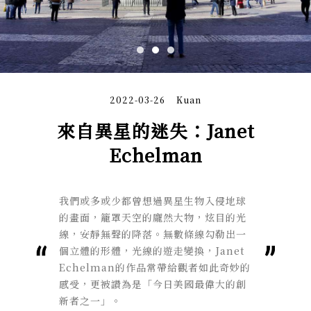
2022-03-26
Kuan
來自異星的迷失：Janet
Echelman
我們或多或少都曾想過異星生物入侵地球
的畫面，籠罩天空的龐然大物，炫目的光
線，安靜無聲的降落。無數條線勾勒出一
個立體的形體，光線的遊走變換，Janet
Echelman的作品常帶給觀者如此奇妙的
感受，更被讚為是「
今日美國最偉大的創
新者之一」。