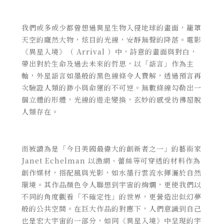
我們或多或少都曾想過異星生物入侵地球的畫面，籠罩
天空的龐然大物，炫目的光線，安靜無聲的降落。電影
《異星入境》（ Arrival ）中，詩意的畫面與對白，
帶出對於生命及過去未來的哲思，以「語言」作為主
軸，外星語言如墨般的黑色線條令人費解，透過預言再
次驗證人類的渺小與命運的不可逆。無數條線勾勒出一
個立體的形體，光線的遊走變換，玄妙的感受彷彿超脫
人類存在。
而被讚為是「
今日美國最偉大的創新者之一」的
藝術家
Janet Echelman 以漁網、蕾絲等可穿透的材料作為
創作媒材，搭配風與光影，如水墨行雲流水揮灑於自然
環境
。其
作品顏色令人聯想到宇宙的絢爛，更使我們以
不同的角度觀看「不確定性」的世界，更營造出似幻夢
般的公共空間。在巨大作品的對應下，人們意識到自己
也是宏大宇宙的一部分，如同
《異星入境》中呈現的宇