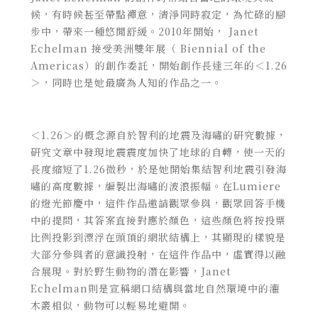
候，有時候甚至帶點禪意，清淨同時寂定，為忙碌的腳
步中，帶來一種悠閒舒緩。2010年開始， Janet
Echelman 接受
美洲雙年展（
Biennial of the
Americas
）的創作
委託，開始創作長達三年的
＜1.26
＞，同時也是她最廣為人知的作品之一。
＜1.26＞的概念源自於智利的地震及海嘯的研究數據，
研究文章中發現地震震度加快了地球的自轉，使一天的
長度縮短了1.26微秒，於是她開始集結智利地震引發海
嘯的高度數據，編製出海嘯的波浪振幅。在Lumiere
的燈光節慶中，這件作品邀請觀眾參與，觀眾回答手機
中的提問，其答案直接對應於顏色，這些顏色將按投票
比例投影到漂浮在頭頂的網狀結構上，其顯現的樣貌是
大部分參與者的意識投射，在這件作品中，虛實得以融
合展現。
對於野生動物的潛在影響，Janet
Echelman則是宣稱網口結構與當地自然環境中的灌
木叢相似，動物可以輕易地避開。