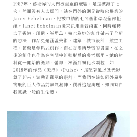
1987年，藝術界的大門被重重的敲響，足足被敲了七
次，然而沒有人去應門，站在門外的則是從哈佛畢業的
Janet Echelman，她被申請的七間藝術學院全部拒
絕。Janet Echelman後來決定自習繪畫，同時輾轉
去了香港、印尼、
峇里島，
這也為她的創作帶來了全新
的想法，作品更是涵蓋
美術、建築、城市設計、航空工
程，甚至是參與式創作，
而在香港所學習的書畫
，在之
後的創作也作為在空間中流動形體的參考應用。她的材
料從一開始的漁網、蕾絲，漸漸到霧化水顆粒，如
2018年的作品
《
脈搏
》
<Pulse>
，搭配著風以及光影
舞了起來，游動到觀眾的眼前，而我們在這如同外星生
物般的巨大作品前屏氣凝神，觀看這超絢麗、如同有自
我意識一般的生命體。