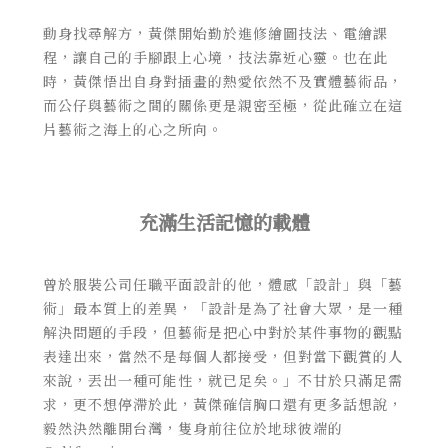
動身找尋解方，黃傑開始勤於進修繪圖技法、電繪課
程，讓自己的手腳跟上心境，技法靠近心靈。也在此
時，黃傑悟出自身對插畫的熱愛依然不及實體藝術品，
而公仔與藝術之間的關係更是親密至極，從此確立在這
片藝術之海上的心之所向。
充滿生活記憶的載體
曾於服裝公司任職平面設計的他，體感「設計」與「藝
術」最本質上的差異，「設計是為了社會大眾，是一種
解決問題的手段，但藝術是把心中對於某件事物的觀點
表達出來，當然不是每個人都接受，但對當下觀賞的人
來說，丟出一種可能性，就已足矣。」不甘於只滿足需
求，更不想停滯於此，黃傑確信胸口還有更多話想說，
毅然決然離開台灣，隻身前往位於地球彼端的