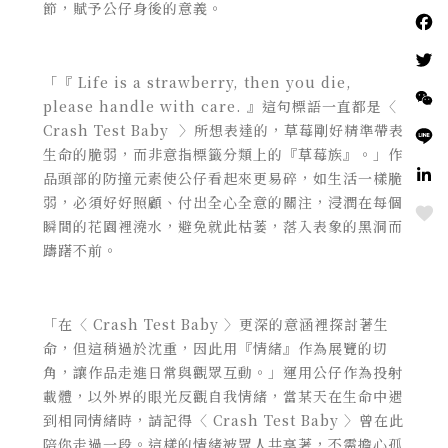
節，賦予公仔身後的意義。
「『 Life is a strawberry, then you die,
please handle with care. 』這句標語一直都是〈
Crash Test Baby 〉所想表達的，草莓剛好精準帶表
生命的脆弱，而非意指標籤分類上的『草莓族』。」作
品頭部的防撞元素使公仔看起來更易碎，如生活一樣脆
弱，必須好好照顧、付出全心全意的關注，浸潤在每個
Love
瞬間的花園裡澆水，避免就此枯萎，落入表象的黑洞而
躊躇不前。
「在〈 Crash Test Baby 〉更深的意涵裡探討著生
命，但這稍過於沈重，因此用『情緒』作為展覽的切
角，讓作品走進日常與觀眾互動。」運用公仔作為投射
載體，以外界的眼光反觀自我情緒，當某天在生命中遇
到相同情緒時，請記得〈 Crash Test Baby 〉曾在此
陪你走過一段。這樣的情緒被眾人共享著，不需擔心孤