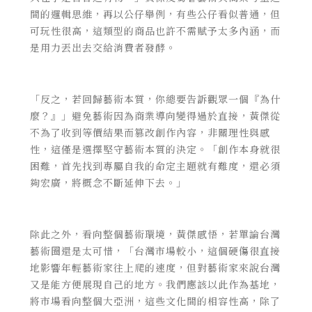
間的邏輯思維，再以公仔舉例，有些公仔看似普通，但
可玩性很高，這類型的商品也許不需賦予太多內涵，而
是用力丟出去交給消費者發酵。
「反之，若回歸藝術本質，你總要告訴觀眾一個『為什
麼？』」避免藝術因為商業導向變得過於直接，黃傑從
不為了收到等價結果而篡改創作內容，非關理性與感
性，這僅是選擇堅守藝術本質的決定。「創作本身就很
困難，首先找到專屬自我的命定主題就有難度，還必須
夠宏廣，將概念不斷延伸下去。」
除此之外，看向整個藝術環境，黃傑感悟，若單論台灣
藝術圈還是太可惜，「台灣市場較小，這個硬傷很直接
地影響年輕藝術家往上爬的速度，但對藝術家來說台灣
又是能方便展現自己的地方。我們應該以此作為基地，
將市場看向整個大亞洲，這些文化間的相容性高，除了