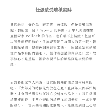
任憑感受堆積發酵
當談論到「好作品」的定義，黃傑說「還是要帶出驚
豔，製造出一個『 Wow 』的瞬間。」舉凡美國抽象
畫藝術家 Pollock 的作品，也許稱不上精緻，甚至可
以說是瘋狂粗糙的，但無疑驚艷了每個人的第一眼。暫
且撇除構圖、整體色調協調與工法，「回歸原始還是關
注作品本身的內涵吧。」創作者想講的內容是什麼，故
事核心才是重點，觀看表現手法的脈絡則是次要的樂
趣。
而對藝術家本人來說，日常的情緒觀測是如何發生的
呢？「大部分的時候先安放在心底，直到某天因事件觸
發，才會回想思考如何將它投射在作品上。」將日常情
緒串連創作，平常作畫的情緒充斥煩悶無聊，一成不變
的執行，「當有些明顯的感觸加入，能感受到自己心態