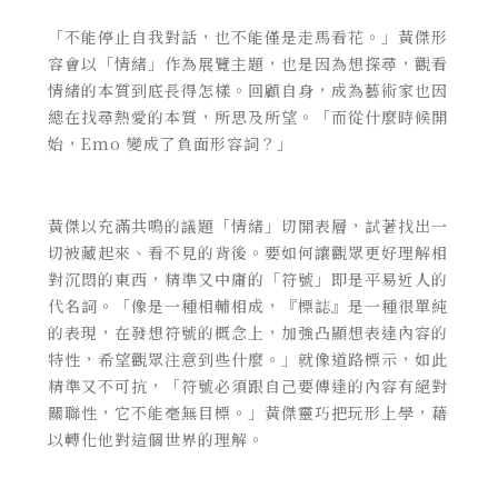
「不能停止自我對話，也不能僅是走馬看花。」黃傑形
容會以「情緒」作為展覽主題，也是因為想探尋，觀看
情緒的本質到底長得怎樣。回顧自身，成為藝術家也因
總在找尋熱愛的本質，所思及所望。「而從什麼時候開
始，Emo 變成了負面形容詞？」
黃傑以充滿共鳴的議題「情緒」切開表層，試著找出一
切被藏起來、看不見的背後。要如何讓觀眾更好理解相
對沉悶的東西，精準又中庸的「符號」即是平易近人的
代名詞。「像是一種相輔相成，『標誌』是一種很單純
的表現，在發想符號的概念上，加強凸顯想表達內容的
特性，希望觀眾注意到些什麼。」就像道路標示，如此
精準又不可抗，「符號必須跟自己要傳達的內容有絕對
關聯性，它不能毫無目標。」黃傑靈巧把玩形上學，藉
以轉化他對這個世界的理解。