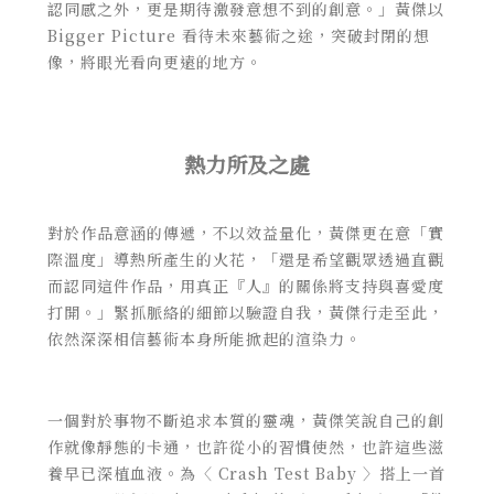
認同感之外，更是期待激發意想不到的創意。」黃傑以
Bigger Picture 看待未來藝術之途，突破封閉的想
像，將眼光看向更遠的地方。
熱力所及之處
對於作品意涵的傳遞，不以效益量化，黃傑更在意「實
際溫度」導熱所產生的火花，「還是希望觀眾透過直觀
而認同這件作品，用真正『人』的關係將支持與喜愛度
打開。」緊抓脈絡的細節以驗證自我，黃傑行走至此，
依然深深相信藝術本身所能掀起的渲染力。
一個對於事物不斷追求本質的靈魂，黃傑笑說自己的創
作就像靜態的卡通，也許從小的習慣使然，也許這些滋
養早已深植血液。為〈 Crash Test Baby 〉搭上一首