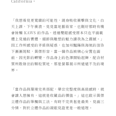
California。
「我想看見更寬廣的可能性，親身吸收衝擊與文化，白
天上課，下午衝浪，見見當地藝術家，也剛好那時有機
會接觸 KAWS 的作品，透過雙眼感受原本只在平面載
體上見過的實體，細節與雕塑的魅力讓我為之震撼。」
因工作所感受的矛盾與疑惑，在加州豔陽與海氣的渲染
下漸漸斑駁，黃傑形容，當一個作品被精心安置在面
前，因光影的轉變，作品身上的色澤開始起舞，配合材
質所散發出的顆粒質地，那是螢幕展示所遠遠不及的境
界。
「當作品與環境完美搭配，帶出完整度與高級感時，就
會讓人想擁有，這就是收藏品的價值。」這也啟示黃傑
立體作品的筆觸與工法，有時不完美甚是最美，見面三
分情，對於立體作品的親眼見證更是一般道理。