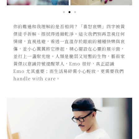
你的難過和我理解的是否相同？「喜怒哀樂」四字被黃
傑徒手拆解、擦拭得透徹乾淨。這次我們別再忽視任何
情緒，直視逃避，看透一直溫存於眼前的種種快樂與哀
傷，並小心翼翼將它捧起，精心擺設在心靈的展示窗，
並打上一盞聚光燈。人類是脆弱又短暫的生物，藝術家
黃傑以意識符號提醒眾人，Emo 很好，真正認識
Emo 尤其重要；而生活易碎需小心輕放，更需要我們
handle with care。