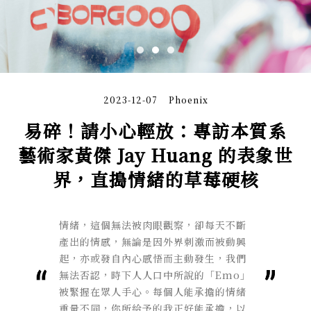
2023-12-07
Phoenix
易碎！請小心輕放：專訪本質系
藝術家黃傑 Jay Huang 的表象世
界，直搗情緒的草莓硬核
情緒，這個無法被肉眼觀察，卻每天不斷
產出的情感，無論是因外界刺激而被動興
起，亦或發自內心感悟而主動發生，我們
無法否認，時下人人口中所說的「Emo」
被緊握在眾人手心。每個人能承擔的情緒
重量不同，你所給予的我正好能承擔，以