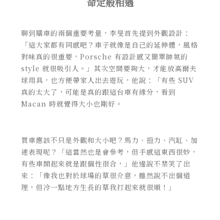
命定般相遇
聊到購車的兩個重要考量，李旻首先提到外觀設計：
「這大家都有同感吧？車子就像是自己的延伸體，風格
對味真的很重要，Porsche 有設計感又簡單帥氣的
style 就很吸引人。」其次空間要夠大，才能放高爾夫
球用具，也方便帶家人出去遊玩，他說：「有些 SUV
真的太大了，可能是真的跟這台車有緣分，看到
Macan 時就覺得大小也剛好。
買車應該不只是外觀和大小吧？馬力、扭力、汽缸、加
速表現呢？「這當然也是會參考，但手感這東西很妙，
有些車開起來就是跟個性很合，」他邊說不禁笑了出
來：「像我也對於球場的草很介意，雖然說不出個道
理，但冷一點地方生長的草我打起來就很順！」