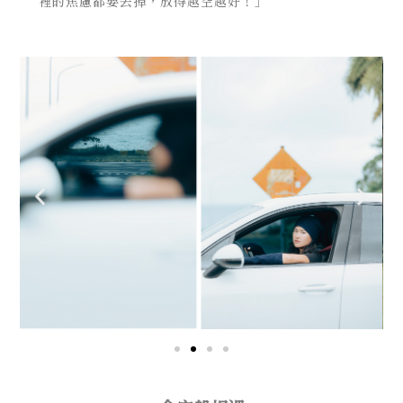
裡的焦慮都要丟掉，放得越空越好！」