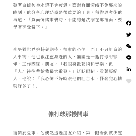
發著自信彷彿永遠不會疲憊。面對負面情緒不免襲來的
時刻，他分享心理諮商是很重要的工具，稍微思考後他
再道，「負面情緒來襲時，不能總是沈溺在那裡面，要
學著享受當下。」
李旻對世界抱持著期待、探索的心情，而且不只新奇的
人事物，他也很注重身邊的人，無論是一起打球的夥
伴、工作團隊、朋友，「我很喜歡藝術和音樂，但
『人』往往帶給我最大啟發。」眨眨眼睛、看著經紀
人，他說：「我心情不好時跟他們吐苦水，抒發完心情
Love
就好多了！」
像打球那樣開車
而關於愛車，他偶然透過朋友介紹，第一眼看到就決定