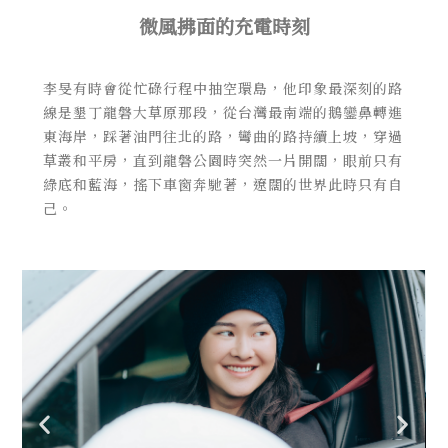
微風拂面的充電時刻
李旻有時會從忙碌行程中抽空環島，他印象最深刻的路
線是墾丁龍磐大草原那段，從台灣最南端的鵝鑾鼻轉進
東海岸，踩著油門往北的路，彎曲的路持續上坡，穿過
草叢和平房，直到龍磐公園時突然一片開闊，眼前只有
綠底和藍海，搖下車窗奔馳著，遼闊的世界此時只有自
己。