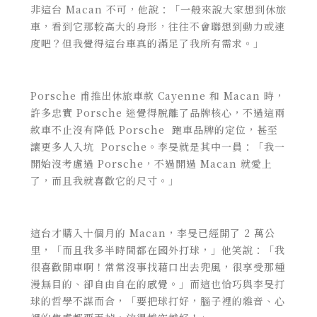
非這台 Macan 不可，他說：「一般來說大家想到休旅
車，看到它那較高大的身形，往往不會聯想到動力或速
度吧？但我覺得這台車真的滿足了我所有需求。」
Porsche 甫推出休旅車款 Cayenne 和 Macan 時，
許多忠實 Porsche 迷覺得脫離了品牌核心，不過這兩
款車不止沒有降低 Porsche 跑車品牌的定位，甚至
讓更多人入坑 Porsche。李旻就是其中一員：「我一
開始沒考慮過 Porsche，不過開過 Macan 就愛上
了，而且我就喜歡它的尺寸。」
這台才購入十個月的 Macan，李旻已經開了 2 萬公
里，「而且我多半時間都在國外打球，」他笑說：「我
很喜歡開車啊！常常沒事找藉口出去兜風，很享受那種
漫無目的、卻自由自在的感覺。」而這也恰巧與李旻打
球的哲學不謀而合，「要把球打好，腦子裡的雜音、心