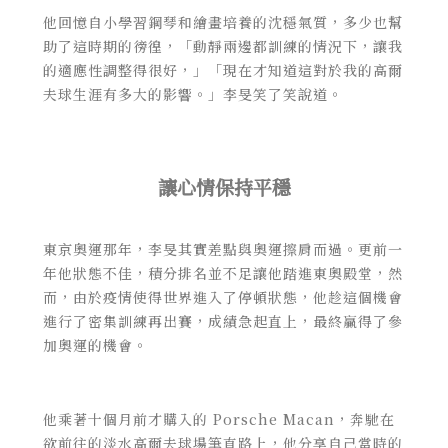
他回憶自小學習鋼琴和繪畫培養的沈穩氣質，多少也幫
助了這時期的徬徨，「動靜兩邊都訓練的情況下，讓我
的適應性調整得很好，」「現在才知道這對於我的高爾
夫球生涯有多大的影響。」李旻笑了笑說道。
讓心情保持平穩
東京奧運那年，李旻其實差點與奧運擦肩而過。更前一
年他狀態不佳，積分排名並不足讓他踏進東奧殿堂，然
而，由於疫情使得世界進入了停頓狀態，他趁這個機會
進行了密集訓練再出賽，成績急起直上，最終贏得了參
加奧運的機會。
他乘著十個月前才購入的 Porsche Macan，奔馳在
欲前往的淡水高爾夫球場筆直路上，他分享自己當時的