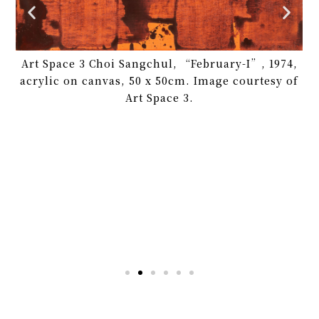
Art Space 3 Choi Sangchul, “February-I”, 1974,
acrylic on canvas, 50 x 50cm. Image courtesy of
Art Space 3.
 當代
-3
sc
cm.
c
ein