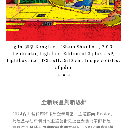
Pe
Bl
n,
cm.
gdm 爍樂 Kongkee, “Sham Shui Po”, 2023,
Lenticular, Lightbox, Edition of 3 plus 2 AP,
Lightbox size_ 188.5x117.5x12 cm. Image courtesy
of gdm.
全新展區創新思維
2024台北當代即將推出全新展區「主題藝向 Evoke」
此展區專注於個展或並置藝術史上重要藝術家的聯展，
亮點包含
日升月鴻畫廊
的
廖繼春
個展、
3812 畫廊
的
蕭