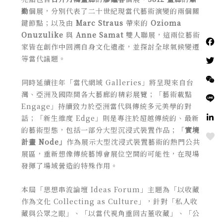
勤
個展，分別代表了二十世紀現當代藝術演變的兩個關
鍵節點；以及由
Marc Straus
帶來的
Ozioma
Onuzulike
與
Anne Samat
雙人聯展，這兩位藝術
家皆在創作中回溯自身文化遺產，並探討全球氣候變遷
等當代議題。
同時延續往年「當代網域 Galleries」將呈現來自台
灣、亞洲及國際間各大藝廊的精彩展覽；「藝術載點
Engage」持續致力於亞洲當代與傳統多元美學的對
話；「新生維度 Edge」則是專注於超越傳統的、最新
的藝術型態，包括一部分大型沉浸式裝置作品；「
實境
Love
計畫 Node」
作為展示大型沈浸式裝置藝術的熱門公共
展區，重新想像傳統藝博會展位空間的可能性，在現場
發揮了場域營造的特殊作用。
本屆「思想串流論壇 Ideas Forum」主題為「以收藏
作為文化 Collecting as Culture」，
針對「私人收
藏與公眾之眼」、「以當代視角重回古董收藏」、「公