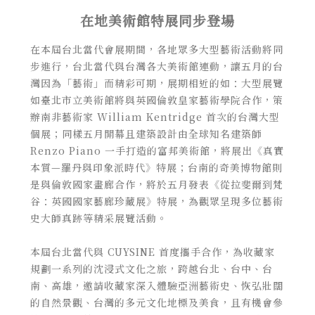
在地美術館特展同步登場
在本屆台北當代會展期間，各地眾多大型藝術活動將同
步進行，台北當代與台灣各大美術館連動，讓五月的台
灣因為「藝術」而精彩可期，展期相近的如：大型展覽
如臺北市立美術館將與英國倫敦皇家藝術學院合作，策
辦南非藝術家 William Kentridge 首次的台灣大型
個展；同樣五月開幕且建築設計由全球知名建築師
Renzo Piano 一手打造的富邦美術館，將展出《真實
本質—羅丹與印象派時代》特展；台南的奇美博物館則
是與倫敦國家畫廊合作，將於五月發表《從拉斐爾到梵
谷：英國國家藝廊珍藏展》特展，為觀眾呈現多位藝術
史大師真跡等精采展覽活動。
本屆台北當代與 CUYSINE 首度攜手合作，為收藏家
規劃一系列的沈浸式文化之旅，跨越台北、台中、台
南、高雄，邀請收藏家深入體驗亞洲藝術史、恢弘壯闊
的自然景觀、台灣的多元文化地標及美食，且有機會參