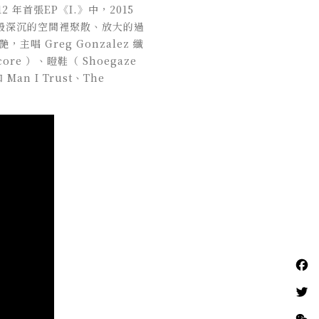
2012 年首張EP《I.》中，2015
色般深沉的空間裡聚散、放大的過
唱 Greg Gonzalez 纖
 ）、瞪鞋（ Shoegaze
n I Trust、
The