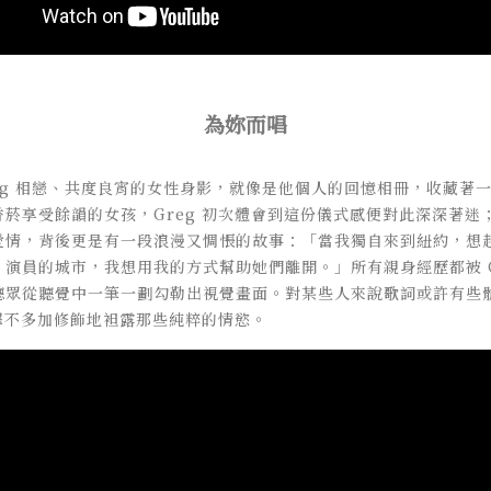
為妳而唱
eg 相戀、共度良宵的女性身影，就像是他個人的回憶相冊，收藏著
享受餘韻的女孩，Greg 初次體會到這份儀式感便對此深深著迷；而代表
愛情，背後更是有一段浪漫又惆悵的故事：「當我獨自來到紐約，想
演員的城市，我想用我的方式幫助她們離開。」所有親身經歷都被 G
聽眾從聽覺中一筆一劃勾勒出視覺畫面。對某些人來說歌詞或許有些
選擇不多加修飾地袒露那些純粹的情慾。