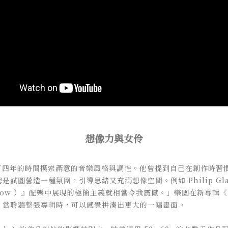
想像力與女伶
花了四年的時間摸索滿意的音樂風格與調性。他曾提到自己在創作時習
試圖營造一種氛圍，引導思緒又充滿想像空間。例如 Philip Gl
n Show ）』配樂中展現的極簡主義就相當令我震撼。」樂團在新專輯《
，當聆聽整張專輯時，可以感覺拼湊出更大的一幅畫面。