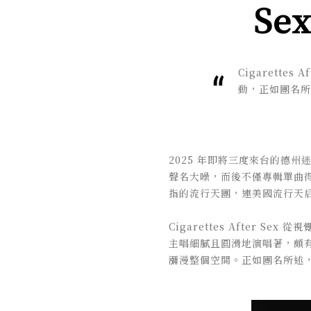
Se
Cigarett
動，正如團名所
2025 年即將三度來台的德州迷幻樂團 
聲名大噪，而後不僅專輯單曲得到白
指的流行天團，連美國流行天后 Ta
Cigarettes After
主唱細膩且圓滑地演唱著，頗有
瀰漫整個空間。正如團名所述