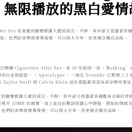
x 無限播放的黑白愛
es After Sex 從視覺到聽覺都讓人感到深沉、平靜，其中卻又透露著
述：他們的音樂就像事後煙，可以與人分享，但更適合獨自品味。
Cigarettes After Sex，近 10 年前因一首〈 Nothing’s G
金級認證，〈 Apocalypse 〉一曲在 Youtube 已累積 2
ylor Swift 與 Calvin Klein 設計總監都深深為其音樂所著
 Sex 從視覺到聽覺都讓人感到深沉、平靜，其中卻又透露著某種難易言喻
幾分 ASMR 的感覺，加上直白的歌詞袒露心中隱匿、原始的情感
，他們的音樂就像事後煙，可以與人分享，但更適合獨自品味。