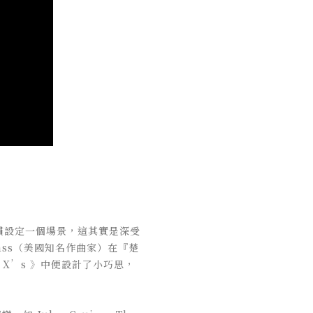
慣設定一個場景，這其實是深受
ass（美國知名作曲家）在『楚
 X’s 》中便設計了小巧思，