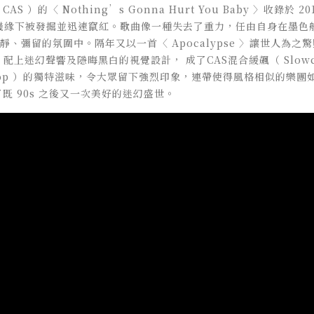
下稱 CAS ）的〈 Nothing’s Gonna Hurt You Baby 〉收錄於 
算法的機緣下被發掘並迅速竄紅。歌曲像一種失去了重力，任由自身在墨
、彌留的氛圍中。隔年又以一首〈 Apocalypse 〉讓世人為之驚艷，主
迷幻聲響及隱晦黑白的視覺設計， 成了CAS混合緩飆（ Slowcore
pop ）的獨特滋味，令大眾留下強烈印象，連帶使得風格相似的樂團如 Ma
既 90s 之後又一次美好的迷幻盛世。