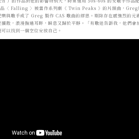
nch ）的作品對他的影響特別大，時常選用 50s-60s 的女歌手作品配樂，
者的作品〈 Falling 〉被當作系列劇《 Twin Peaks 》的片頭曲，
樂與歌手成了 Greg 製作 CAS 歌曲的繆思。剔除存在感強烈的
空擴散，浪漫撫過耳畔，瞬息又歸於平靜。「有歌迷告訴我，他們會
遠可以找到一個空位安放自己。