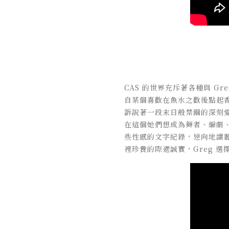
CAS 的世界充斥著各種與
Gr
自某個喜歡在魚水之歡後點起香菸
訴說著一段末日般禁錮的深刻
在這個她們想成為舞者、編劇、
些性感的文字紀錄，逆向地讓
裡珍貴的際遇誠實，Greg 