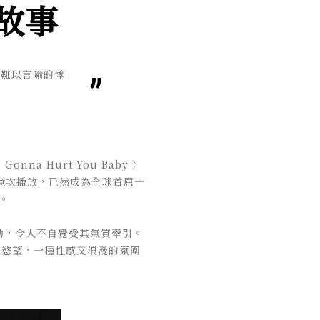
情故事
某種難以言喻的悸
onna Hurt You Baby 〉
.5 億次播放，已然成為全球首屈一
迷。
的悸動，令人不自覺受其氣質牽引。
及慾望，一種性感又浪漫的氛圍