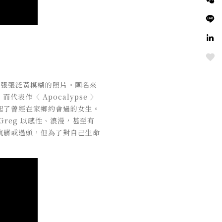
Love
一張張泛黃模糊的照片。團名來
作〈 Apocalypse 〉
起了曾經在家鄉約會過的女生。
reg 以感性、浪漫，甚至有
骯髒或過頭，但為了對自己生命