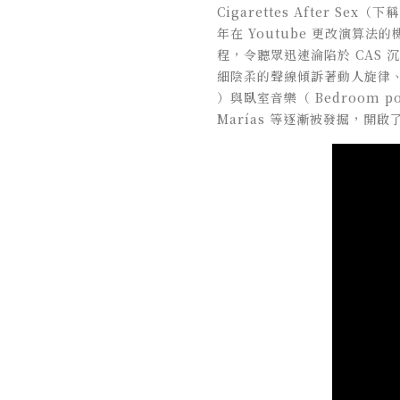
Cigarettes After Sex（
年在 Youtube 更改演
程，令聽眾迅速淪陷於 CAS 沉靜
細陰柔的聲線傾訴著動人旋律、配上
）與臥室音樂（ Bedroom 
Marías
等逐漸被發掘，開啟了