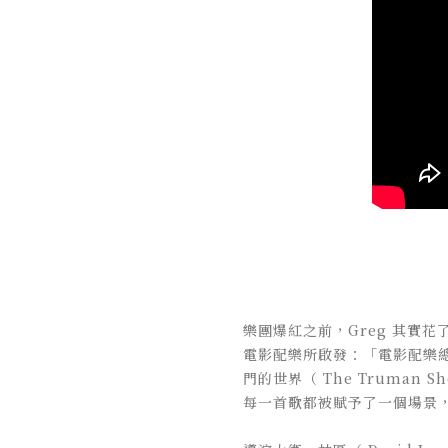
樂團爆紅之前，Greg 其實
電影配樂所啟發：「電影配樂總是
門的世界（ The Truma
每一首歌都被賦予了一個場景