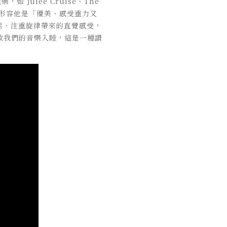
如 Julee Cruise、The
Greg形容他是「優美、感受重力又
元素、注重旋律帶來的直覺感受，
放我們的音樂入睡，這是一種讚