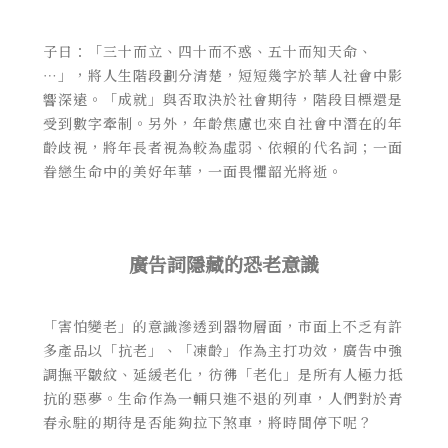
子曰：「三十而立、四十而不惑、五十而知天命、
⋯」，將人生階段劃分清楚，短短幾字於華人社會中影
響深遠。「成就」與否取決於社會期待，階段目標還是
受到數字牽制。另外，年齡焦慮也來自社會中潛在的年
齡歧視，將年長者視為較為虛弱、依賴的代名詞；一面
眷戀生命中的美好年華，一面畏懼韶光將逝。
廣告詞隱藏的恐老意識
「害怕變老」的意識滲透到器物層面，市面上不乏有許
多產品以「抗老」、「凍齡」作為主打功效，廣告中強
調撫平皺紋、延緩老化，彷彿「老化」是所有人極力抵
抗的惡夢。生命作為一輛只進不退的列車，人們對於青
春永駐的期待是否能夠拉下煞車，將時間停下呢？