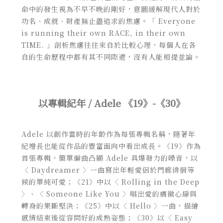
命中的發生視為不早不晚的剛好，意圖緩解現代人對於
功名、成就、財產無止盡追求的焦慮。「 Everyone
is running their own RACE, in their own
TIME. 」剖析焦慮往往來自於比較心理，每個人在各
自的生命歷程中都有其不同際遇，沒有人能相提並論。
以專輯紀年 / Adele 《19》-《30》
Adele 以創作當時的年齡作為每張專輯名稱，隨著年
紀增長也能從作品的豐富面向中看出成長。《19》作為
首張專輯，簡單編曲凸顯 Adele 具爆發力的嗓音，以
〈 Daydreamer 〉一曲寫出年輕愛侶於門廊徘徊等
候的單純可愛；《21》中以〈 Rolling in the Deep
〉、〈 Someone Like You 〉唱出愛的痛徹心扉與
轉身的果斷堅決；《25》中以〈 Hello 〉一曲，描繪
感情結束後從容問好的成熟姿態；《30》以〈 Easy