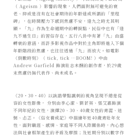
（ Ageism ）影響的現象，人們面對無可避免的衰
老、抑或是沒有在社會期待的年齡達成所謂的「里程
碑」，在時間壓力下感到焦慮不安，逢九之時尤其明
顯。「九」作為生命週期中的轉捩點，民俗中也有「逢
九不過生日」的習俗存在，五行八卦中有著「九」由盛
轉衰的意涵，而許多影視作品中對於主角即將進入下個
年齡階段的焦慮，也往往透過「九」而放大。如電影
《倒數時刻》（ tick, tick …BOOM! ）中由
Andrew Garfield 飾演壯志未酬的創作者，於29歲
末焦慮仍無代表作、尚未成名。
《20・30・40》以詼諧帶點諷刺的視角呈現不總是從
容的女性群像， 分別由李心潔、劉若英、張艾嘉飾演
不同年紀的女性，演繹20、30、40歲女性的青澀、迷
惘、忐忑。《俗女養成記》中描繪年近40歲青壯年女
性，面對職涯、感情、家庭等不同人際關係時，內心想
法與社會框架產生的矛盾及摩擦；及近期分別以數字作