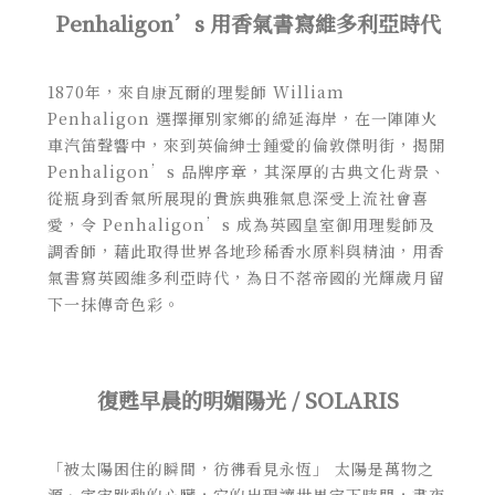
Penhaligon’s 用香氣書寫維多利亞時代
1870年，來自康瓦爾的理髮師 William
Penhaligon 選擇揮別家鄉的綿延海岸，在一陣陣火
車汽笛聲響中，來到英倫紳士鍾愛的倫敦傑明街，揭開
Penhaligon’s 品牌序章，其深厚的古典文化背景、
從瓶身到香氣所展現的貴族典雅氣息深受上流社會喜
愛，令 Penhaligon’s 成為英國皇室御用理髮師及
調香師，藉此取得世界各地珍稀香水原料與精油，用香
氣書寫英國維多利亞時代，為日不落帝國的光輝歲月留
下一抹傳奇色彩。
復甦早晨的明媚陽光 / SOLARIS
「被太陽困住的瞬間，彷彿看見永恆」 太陽是萬物之