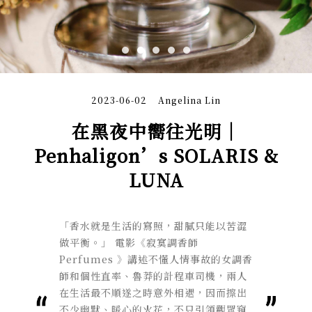
2023-06-02
Angelina Lin
在黑夜中嚮往光明｜
Penhaligon’s SOLARIS &
LUNA
「香水就是生活的寫照，甜膩只能以苦澀
做平衡。」 電影《寂寞調香師
Perfumes 》講述不懂人情事故的女調香
師和個性直率、魯莽的計程車司機，兩人
在生活最不順遂之時意外相遇，因而擦出
不少幽默、暖心的火花，不只引領觀眾窺