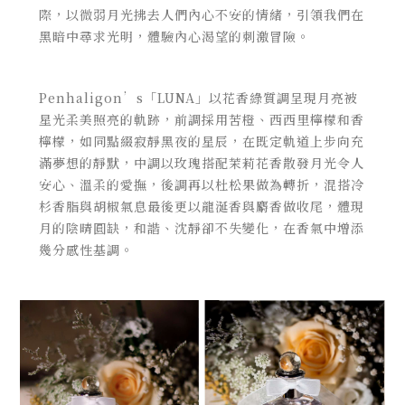
際，以微弱月光拂去人們內心不安的情緒，引領我們在
黑暗中尋求光明，體驗內心渴望的刺激冒險。
Penhaligon’s「LUNA」以花香綠質調呈現月亮被
星光柔美照亮的軌跡，前調採用苦橙、西西里檸檬和香
檸檬，如同點綴寂靜黑夜的星辰，在既定軌道上步向充
滿夢想的靜默，中調以玫瑰搭配茉莉花香散發月光令人
安心、溫柔的愛撫，後調再以杜松果做為轉折，混搭冷
杉香脂與胡椒氣息最後更以龍涎香與麝香做收尾，體現
月的陰晴圓缺，和諧、沈靜卻不失變化，在香氣中增添
幾分感性基調。