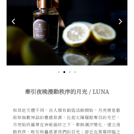
牽引夜晚漫動秩序的月光 / LUNA
和其他天體不同，自人類有創造活動開始，月亮便是藝
術和無數神話的靈感泉源，比起太陽耀眼奪目的光芒，
月亮始終籠罩在神秘面紗之下，牽動潮汐變化、建立漫
動秩序，吸引和蠱惑著我們的目光；卻也在黑幕降臨之