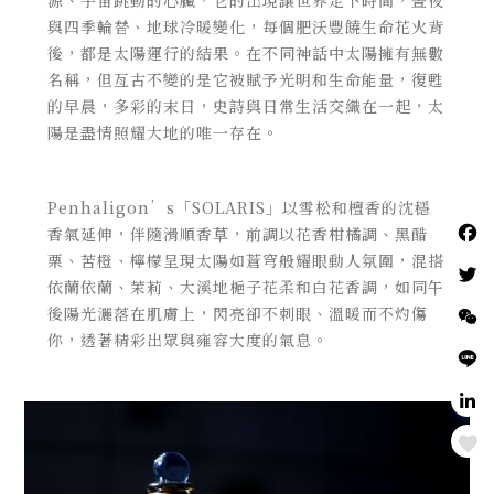
源、宇宙跳動的心臟，它的出現讓世界定下時間，晝夜
與四季輪替、地球冷暖變化，每個肥沃豐饒生命花火背
後，都是太陽運行的結果。在不同神話中太陽擁有無數
名稱，但亙古不變的是它被賦予光明和生命能量，復甦
的早晨，多彩的末日，史詩與日常生活交織在一起，太
陽是盡情照耀大地的唯一存在。
Penhaligon’s「SOLARIS」以雪松和檀香的沈穩
香氣延伸，伴隨滑順香草，前調以花香柑橘調、黑醋
栗、苦橙、檸檬呈現太陽如蒼穹般耀眼動人氛圍，混搭
依蘭依蘭、茉莉、大溪地梔子花柔和白花香調，如同午
後陽光灑落在肌膚上，閃亮卻不刺眼、溫暖而不灼傷
你，透著精彩出眾與雍容大度的氣息。
Love