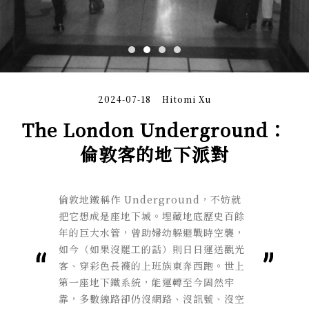
2024-07-18
Hitomi Xu
The London Underground：
倫敦客的地下派對
倫敦地鐵稱作 Underground，不妨就
把它想成是座地下城。埋藏地底歷史百餘
年的巨大水管，曾助婦幼躲避戰時空襲，
如今（如果沒罷工的話）則日日運送觀光
客、穿彩色長襪的上班族東奔西跑。世上
第一座地下鐵系統，能運轉至今固然牢
靠，多數線路卻仍沒網路、沒訊號、沒空