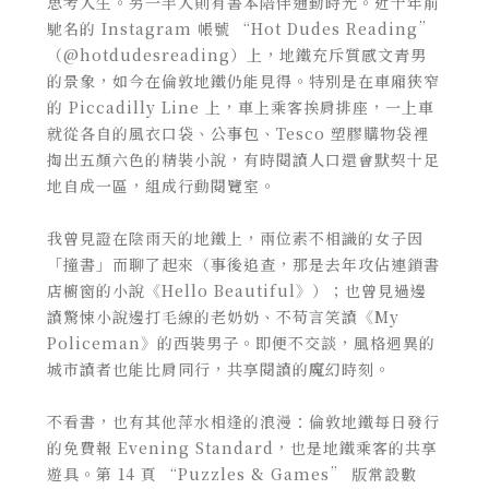
思考人生。另一半人則有書本陪伴通勤時光。近十年前
馳名的 Instagram 帳號 “Hot Dudes Reading”
（@hotdudesreading）上，地鐵充斥質感文青男
的景象，如今在倫敦地鐵仍能見得。特別是在車廂狹窄
的 Piccadilly Line 上，車上乘客挨肩排座，一上車
就從各自的風衣口袋、公事包、Tesco 塑膠購物袋裡
掏出五顏六色的精裝小說，有時閱讀人口還會默契十足
地自成一區，組成行動閱覽室。
我曾見證在陰雨天的地鐵上，兩位素不相識的女子因
「撞書」而聊了起來（事後追查，那是去年攻佔連鎖書
店櫥窗的小說《Hello Beautiful》）；也曾見過邊
讀驚悚小說邊打毛線的老奶奶、不苟言笑讀《My
Policeman》
的西裝男子。即便不交談，風格迥異的
城市讀者也能比肩同行，共享閱讀的魔幻時刻。
不看書，也有其他萍水相逢的浪漫：倫敦地鐵每日發行
的免費報 Evening Standard，也是地鐵乘客的共享
遊具。第 14 頁 “
Puzzles & Games
” 版常設數