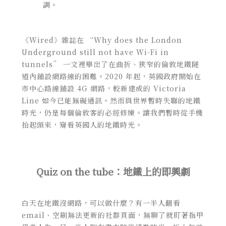
調。
《
Wired
》
雜誌在 “
Why does the London
Underground still not have Wi-Fi in
tunnels
” 一文裡舉出了在曲折、狹窄的倫敦地鐵隧
道內鋪設網路線的困難。2020 年起，英國政府開始在
市中心路線鋪設 4G 網路，較新建成的 Victoria
Line 如今已能無礙通訊。然而與世界暫時失聯的地鐵
時光，仍是每個倫敦客的必經修煉。讓我們暫時從手機
抬起頭來，窺看英國人的地鐵時光。
Quiz on the tube：地鐵上的即興劇
白天在地鐵沒網路，可以做什麼？有一半人翻看
email、空刷無法更新的社群頁面，無聊了就盯著指甲