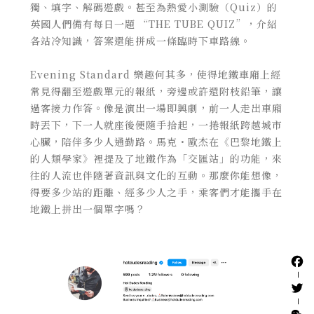
獨、填字、解碼遊戲。甚至為熱愛小測驗（Quiz）的
英國人們備有每日一題 “THE TUBE QUIZ”，介紹
各站冷知識，答案還能拼成一條臨時下車路線。
Evening Standard 樂趣何其多，使得地鐵車廂上經
常見得翻至遊戲單元的報紙，旁邊或許還附枝鉛筆，讓
過客接力作答。像是演出一場即興劇，前一人走出車廂
時丟下，下一人就座後便隨手拾起，一捲報紙跨越城市
心臟，陪伴多少人通勤路。馬克・歐杰在《巴黎地鐵上
的人類學家》裡提及了地鐵作為「交匯站」的功能，來
往的人流也伴隨著資訊與文化的互動。那麼你能想像，
得要多少站的距離、經多少人之手，乘客們才能攜手在
地鐵上拼出一個單字嗎？