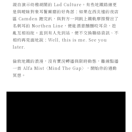
親自演示幼稚胡鬧的 Lad Culture。有些地鐵路線更
是與曖昧對象耳鬢廝磨的好角落：如果在西北邊的夜店
區 Camden 跑完趴，與對方一同跳上鐵軌摩擦聲出了
名刺耳的 Northen Line，便能酒意醺醺咬耳朵，趁
亂互相拍拖。直到有人先到站，便不交換聯絡資訊、不
相約再見面地說：Well, this is me. See you
later.
倫敦地鐵的浪漫，沒有實況轉播與限時動態，離線點播
一首 Alfa Mist〈Mind The Gap〉，開始你的通勤
冥想。