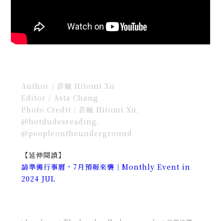
Author / 許瞳 Hitomi Xu
Editor /
Asta Chang
Photo Credit /
許瞳 Hitomi Xu,
@hotdudesreading,
@peopleontheunderground
【延伸閱讀】
請準備行事曆，7月預報來襲｜Monthly Event in
2024 JUL