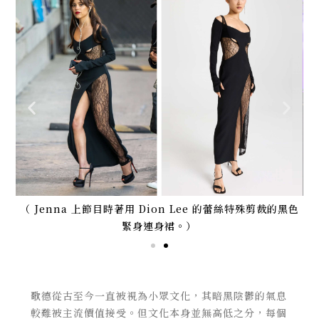
球首
（ Jenna 上節目時著用 Dion Lee 的蕾絲特殊剪裁的黑色
（
）
緊身連身裙。）
歌德從古至今一直被視為小眾文化，其暗黑陰鬱的氣息
較難被主流價值接受。但文化本身並無高低之分，每個