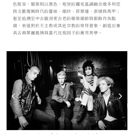
色妝容，服裝則以黑色、叛逆的龐克基調融合維多利亞
與文藝復興時代的蕾絲、細紗、荷葉邊、澎裙與馬甲；
甚至追溯至中古歐洲更古老的服裝細節與銀飾作為點
綴，表達對於天主教或其他宗教的崇拜意象，創造出兼
具古典華麗風情與當代反叛因子的衝突美學。