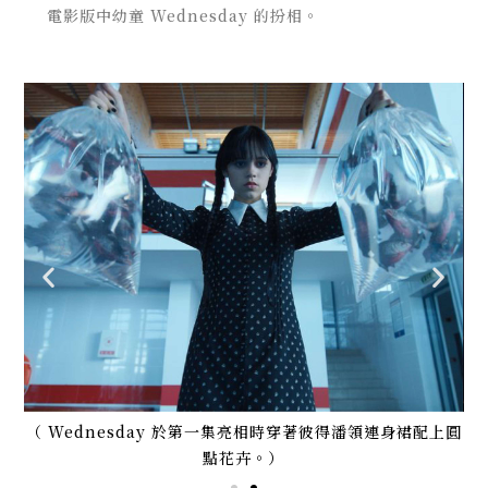
電影版中幼童 Wednesday 的扮相。
與格
（ Wednesday 於第一集亮相時穿著彼得潘領連身裙配上圓
（
點花卉。）