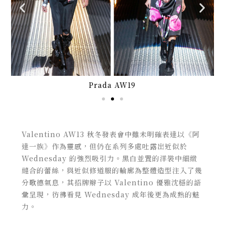
Prada AW19
Valentino AW13 秋冬發表會中雖未明確表達以《阿
達一族》作為靈感，但仍在系列多處吐露出近似於
Wednesday 的強烈吸引力。黑白並置的洋裝中細緻
縫合的蕾絲，與近似修道服的輪廓為整體造型注入了幾
分歌德氣息，其招牌辮子以 Valentino 優雅沈穩的語
彙呈現，彷彿看見 Wednesday 成年後更為成熟的魅
力。