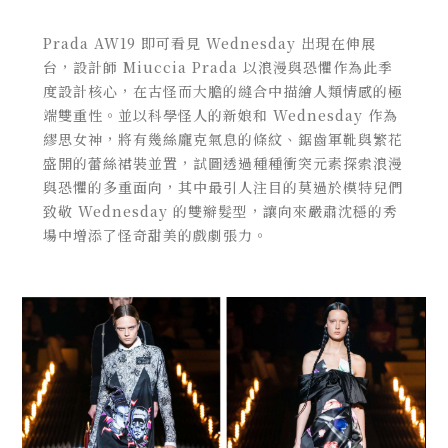
Prada AW19 即可看見 Wednesday 出現在伸展
台，設計師 Miuccia Prada 以浪漫與恐懼作為此季
度設計核心，在古怪而大膽的縫合中描繪人類情感的極
端雙重性。並以科學怪人的新娘和 Wednesday 作為
繆思女神，將有幾絲龐克氣息的條紋、鋸齒軍靴與繁花
盛開的蕾絲裙裝並置，試圖透過種種衝突元素探索浪漫
與恐懼的多重面向，其中最引人注目的莫過於模特兒們
致敬 Wednesday 的雙辮髮型，讓向來嚴肅沈穩的秀
場中增添了怪奇甜美的戲劇張力。