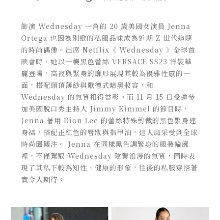
飾演 Wednesday 一角的 20 歲美國女演員 Jenna
Ortega 也因為別緻的私服品味成為近期 Z 世代追隨
的時尚偶像。出席 Netflix《 Wednesday 》全球首
映會時，她以一襲黑色蕾絲 VERSACE SS23 洋裝華
麗登場，
高衩與緊身的廓形展現其較為優雅性感的一
面，搭配頭頂薄紗與歌德式暗黑妝容，和
Wednesday 的氣質相得益彰。而 11 月 15 日受邀參
加美國脫口秀主持人 Jimmy Kimmel 的節目時，
Jenna 著用 Dion Lee 的蕾絲特殊剪裁的黑色緊身連
身裙，搭配正紅色的唇妝與指甲油，迷人風采受到全球
時尚圈關注。 Jenna 在同樣黑色調緊身的服裝輪廓
裡，不僅駕馭 Wednesday 陰鬱浪漫的氣質，同時表
現了其私下較為知性、健康的形象，往後的私服穿搭著
實令人期待。