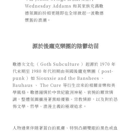
Wednesday Addams 和其家族充滿歌
德氛圍的扮相更隨即在全球掀起一波歌德
懷舊的浪潮。
源於後龐克樂團的陰鬱幼苗
歌德次文化（ Goth Subculture ）起源於 1970 年
代末期至 1980 年代初期由英國後龐克樂團（ post-
punk ）如 Siouxsie and the Banshees 、
Bauhaus 、 The Cure 等衍生出來的相關音樂和美
學風格。歌德鍾情於中世紀歐洲神秘、哀惋的厭世情
調，整體氛圍瀰漫著黑暗優雅、宗教情節，以及對於恐
怖文學、哲學、浪漫主義的極端追求。
人物通常伴隨著蒼白的肌膚、特別凸顯雙眼的黑色或血