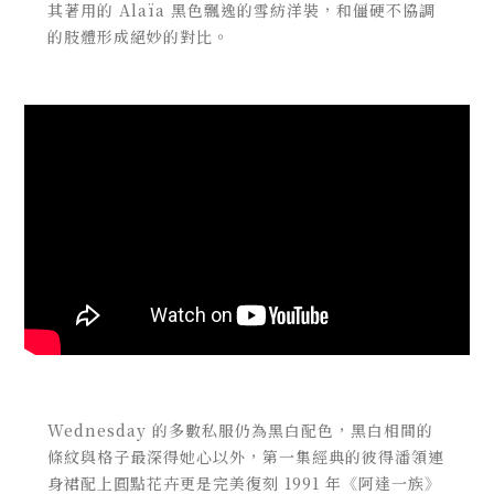
其著用的 Alaïa 黑色飄逸的雪紡洋裝，和僵硬不協調
的肢體形成絕妙的對比。
Wednesday 的多數私服仍為黑白配色，黑白相間的
條紋與格子最深得她心以外，第一集經典的彼得潘領連
身裙配上圓點花卉更是完美復刻 1991 年《阿達一族》