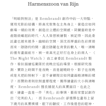
Harmenszoon van Rijn
「明暗對照法」是
Rembrandt 創作中的一大特點
，
運用光影的結構，將高光聚集在主角身上，營造出如同
劇場一樣的效果，創造出立體的空間感。
荷蘭當時是中
產階級崛起的時代，人人皆想被繪製、被記得，因此委
託畫也越來越多。幽暗的空間，深沈而厚重的色彩席捲
而來，隱隱約約間，露出隱藏在背景的數人，唯一清晰
的僅有畫面前方，被一束高光正好打在身上的兩人，《
The Night Watch 》由工會委託 Rembrandt 製
作，看似描繪巡衛隊於夜晚出巡的場景。根據研究推
測，實際上時間不是夜晚，而是破曉時分，影子在夜晚
或是火把的照射下，並不會顯現出如同畫面般清晰的樣
子，而贊助者則依照重要程度，獲得繪畫的大小與清晰
度。 Rembrandt
擅長捕捉人的真實面目，在此之
前，繪畫一直是一件「美化」的事情，藝術家嘗試創作
出「完美的人」，而
Rembrandt 卻選擇在畫布上留
下歲月的真實模樣，眼下的皺紋、工作後倦怠的眼神，