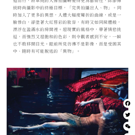
道而行，將單純的人像拍攝轉變得更為藝術性，除卻傳
統時尚攝影中的終極目標，「完美拍攝出人、物」。同
時加入了更多的異想，人體大幅度彎折的曲線，或是一
臉慘白，卻塗著大紅唇彩的妝容，有時又如同屍體般，
漂浮在盈滿水的房間裡。超現實的風格中，帶著情慾挑
逗，而強烈又超飽和的色彩，則令觀者感到不安，一瞬
也不敢移開目光。眼前所見彷彿不是影像，而是受困其
中、隨時有可能脫逃的「異物」。