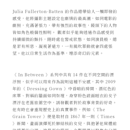
Julia Fullerton-Batten 的作品總帶給人一觸即發的
感受，他將攝影主題設定在劇情的最高潮，如同電影的
劇照，充滿著張力，帶有強烈的故事性，鏡頭下的人物
皆如角色般個性鮮明。
觀者
似乎能夠透過作品感受到
持續細微的顫抖，隨時處在警戒狀態，如同演員般，總
是若有所思、凝視著遠方，一有風吹草動就會四處張
望。
他以
日常生活作為基準，增添奇幻的元素。
《
In Between
》系列中共有 14 件在不同空間的漂
浮照，似乎可以用來作為說明這種不安感，其中 2009
年的《 Dressing Gown 》中昏暗的房間、酒紅色的
床單、對稱的牆面如同祭壇，
身穿粉色緞面睡衣的女子
漂浮在老舊旅館空中
，誘發觀者對於故事背景的好奇。
他有時也會重現歷史上的真實事件，例如《
The
Grain Tower
》便是取材自 1867 年一則《
Times
》新聞，畫面演繹死於肺結核的女兒，與抱著他屍體前