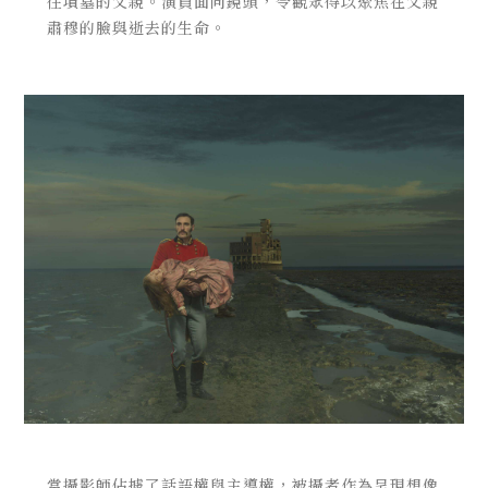
往墳墓的父親。演員面向鏡頭，令觀眾得以聚焦在父親
肅穆的臉與逝去的生命。
當攝影師佔據了話語權與主導權，被攝者作為呈現想像