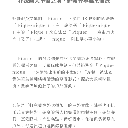
在法國大革命之前，野餐曾專屬於貴族
野餐的英文單詞「 Picnic 」，源自 18 世紀時的法語
「 Pique-nique 」。有一說法稱「 Pique-nique
」中的「 Pique 」來自法語「 Piquer 」，意指用尖
端（叉子）扎起，「 nique 」則指稱小事小物。
「 Picnic 」的發音像是在唇舌間翻滾細嚼點心，在輕
鬆的彈舌之間，反覆玩味生活。但若追溯到「 Pique-
nique 」一詞還沒出現前的中世紀，「野餐」被
法國
貴族視為某種娛樂活動的聚餐形式，源於大規模狩獵
後，貴族們填飽肚子的戶外宴飲。
即使是「打完獵在外吃頓飯」的戶外宴飲，鋪張也不比
正式宴會輕鬆，擺宴的僕人們需搭起用餐空間、擺好餐
具、烹煮野味、端出糕點、備好酒水，並確保儘管是在
戶外，每道流程仍遵循嚴格禮節。