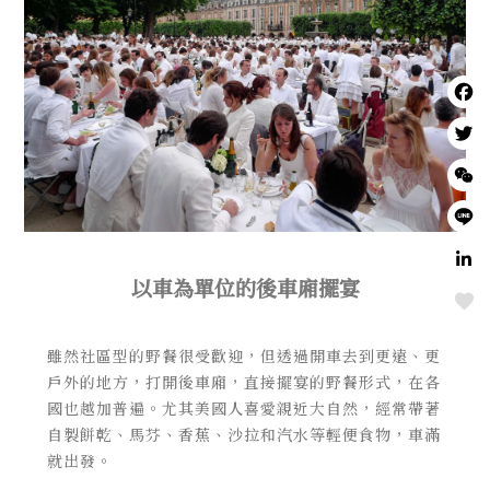
以車為單位的後車廂擺宴
Love
雖然社區型的野餐很受歡迎，但透過開車去到更遠、更
戶外的地方，打開後車廂，直接擺宴的野餐形式，在各
國也越加普遍。尤其美國人喜愛親近大自然，經常帶著
自製餅乾、馬芬、香蕉、沙拉和汽水等輕便食物，車滿
就出發。