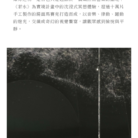
《若水》為實境計畫中的沈浸式冥想體驗，超過十萬片
手工製作的鏡面馬賽克打造而成，以音樂、律動、躍動
的燈光，交織成奇幻的視覺饗宴，讓觀眾感到愉悅與平
靜。