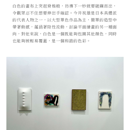
白色的畫布上突起脊椎般，彷彿下一妙就要破繭而出，
令觀眾忍不住想要伸出手確認。今井祝雄是日本具體派
的代表人物之一，以大型單色作品為主，簡單的造型中
帶著動感，蘊涵著陰性流動，討論平面繪畫的另一種面
向，對他來說，白色是一個既能夠包圍其他顏色，同時
也能夠被輕易覆蓋，是一個和諧的色彩。