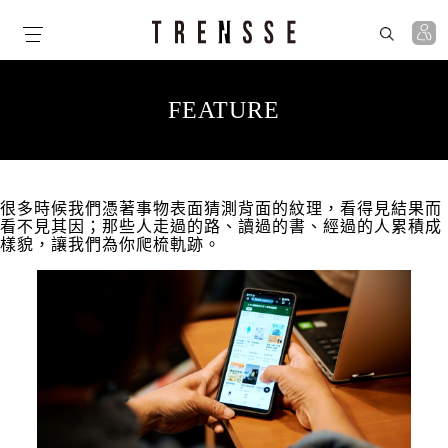
Skip
to
the
content
FEATURE
很多時候我們憑著事物表面猜測背面的紋理，看得見結果而
看不見其因；那些人走過的路、讀過的書、經過的人累積成
樣貌，讓我們為你爬梳軌跡。