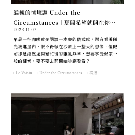
編輯的情境題 Under the
Circumstances｜那間希望就開在你家
2023-11-07
隔壁的咖啡店
早晨一杯咖啡或是閱讀一本書的儀式感，還有看著陽
光灑進屋內，恨不得賴在沙發上一整天的想像，但眼
前卻是經歷週間繁忙後的雜亂無章，想要享受似家一
般的慵懶，要不要去那間咖啡廳看看？
Le Voisin
Under the Circumstances
精選