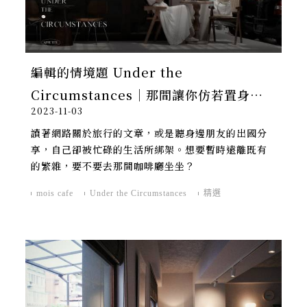
編輯的情境題 Under the
Circumstances｜那間讓你仿若置身國
2023-11-03
外的咖啡廳
讀著網路關於旅行的文章，或是聽身邊朋友的出國分
享，自己卻被忙碌的生活所綁架。想要暫時遠離既有
的繁雜，要不要去那間咖啡廳坐坐？
mois cafe
Under the Circumstances
精選