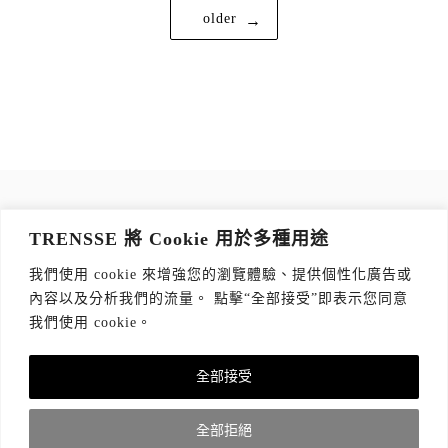
文
older
章
導
覽
訂閱 TRENSSE NEWSLETTER
TRENSSE 將 Cookie 用於多種用途
讀出你的品味，每週獲取質感生活 Tips！
我們使用 cookie 來增強您的瀏覽體驗、提供個性化廣告或
訂閱傳思電子報
*
內容以及分析我們的流量。 點擊“全部接受”即表示您同意
我們使用 cookie。
全部接受
全部拒絕
關於我們
隱私權政策
版權聲明