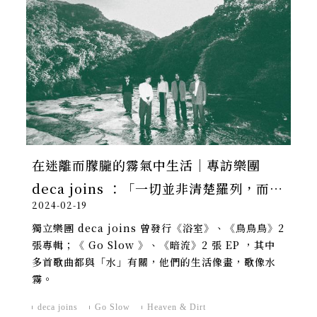
在迷離而朦朧的霧氣中生活｜專訪樂團
deca joins ：「一切並非清楚羅列，而是
2024-02-19
複雜隱晦。」
獨立樂團 deca joins 曾發行《浴室》、《鳥鳥鳥》2
張專輯；《 Go Slow 》、《暗流》2 張 EP ，其中
多首歌曲都與「水」有關，他們的生活像畫，歌像水
霧。
deca joins
Go Slow
Heaven & Dirt