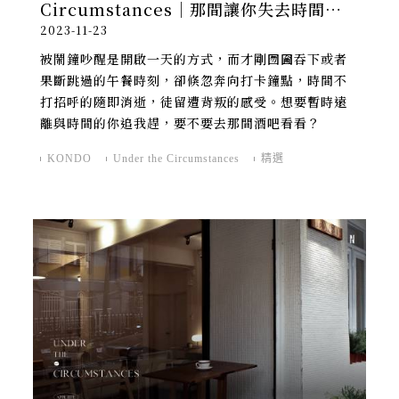
Circumstances｜那間讓你失去時間意
2023-11-23
識的酒吧
被鬧鐘吵醒是開啟一天的方式，而才剛囫圇吞下或者
果斷跳過的午餐時刻，卻倏忽奔向打卡鐘點，時間不
打招呼的隨即消逝，徒留遭背叛的感受。想要暫時遠
離與時間的你追我趕，要不要去那間酒吧看看？
KONDO
Under the Circumstances
精選