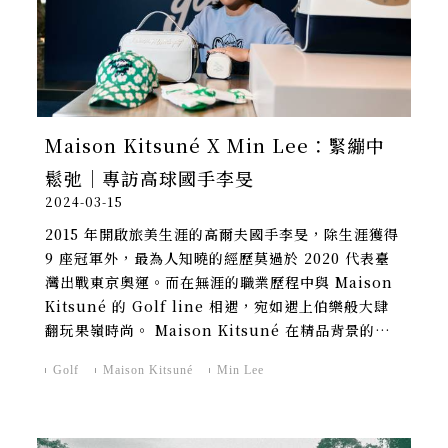
Maison Kitsuné X Min Lee：緊繃中
鬆弛｜專訪高球國手李旻
2024-03-15
2015 年開啟旅美生涯的高爾夫國手李旻，除生涯獲得
9 座冠軍外，最為人知曉的經歷莫過於 2020 代表臺
灣出戰東京奧運。而在無涯的職業歷程中與 Maison
Kitsuné 的 Golf line 相遇，宛如遇上伯樂般大肆
翻玩果嶺時尚。 Maison Kitsuné 在精品背景的加
持下注重實用機能，深深擄獲職業運動員的心，成為
Golf
Maison Kitsuné
Min Lee
當代最受矚目的高球戰袍品牌之一。