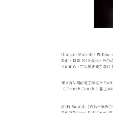
Giorgio Moroder 與 Dis
歌曲
，稱霸 1970 年代，被
公
性的創作，
可說是定義了當代 D
而來自法國的電子樂組
合
Daf
（ French Touch ）推上高
取樣( Sample )作為
品的特色之一。Daft Pu