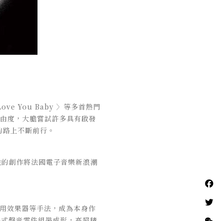
 Love You Baby 〉等多首熱門
由度，大膽嘗試許多具有啟發
樂的路上不斷前行。
瞻性的創作將法國電子音樂新浪潮
使用效果器等手法，成為本身作
將各式聲音零件組裝成形，高超精