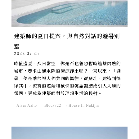
建築師的夏日提案，與自然對話的避暑別
墅
2022-07-25
時值盛夏，烈日當空，你是否也曾想暫時逃離悶熱的
城市，尋求山邊水際的清涼淨土呢？一直以來，「避
暑」便是季節裡人們共同的嚮往，從選址、建造到徜
徉其中，涼爽的遮蔭和歡快的笑語凝結成引人入勝的
氛圍，更成為建築師對於理想生活的投射。
Alvar Aalto
Block722
House In Nakijin