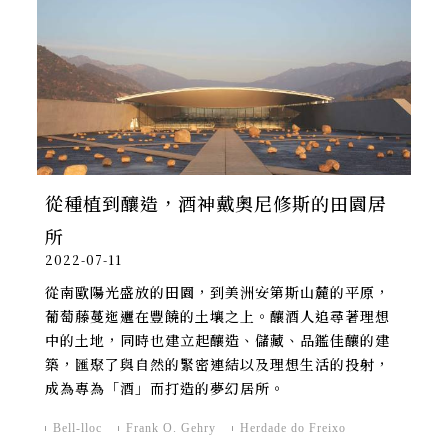
從種植到釀造，酒神戴奧尼修斯的田園居
所
2022-07-11
從南歐陽光盛放的田園，到美洲安第斯山麓的平原，
葡萄藤蔓迤邐在豐饒的土壤之上。釀酒人追尋著理想
中的土地，同時也建立起釀造、儲藏、品鑑佳釀的建
築，匯聚了與自然的緊密連結以及理想生活的投射，
成為專為「酒」而打造的夢幻居所。
Bell-lloc
Frank O. Gehry
Herdade do Freixo