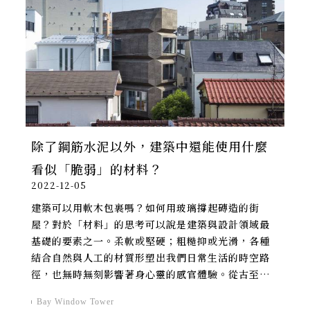
除了鋼筋水泥以外，建築中還能使用什麼
看似「脆弱」的材料？
2022-12-05
建築可以用軟木包裹嗎？如何用玻璃撐起磚造的街
屋？對於「材料」的思考可以說是建築與設計領域最
基礎的要素之一。柔軟或堅硬；粗糙抑或光滑，各種
結合自然與人工的材質形塑出我們日常生活的時空路
徑，也無時無刻影響著身心靈的感官體驗。從古至
今，建築師努力掌握、超越甚至扭轉材料原有的特
Bay Window Tower
性，在結構、空間與概念之間推演出精彩的對話，不