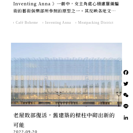
Inventing Anna 》一劇中，女主角處心積慮羅織騙
術的藝術俱樂部所參照的原型之一。其反映各地文
化、品味的室內設計更進一步發展為傢俱販售與空間
Café Boheme
Inventing Anna
Meatpacking District
規劃的品牌，提供「將 Soho House 帶回家」的獨
特風格與服務，持續發揮其形塑生活潮流的影響力。
老屋敗部復活，舊建築的樑柱中砌出新的
可能
2022-09-20