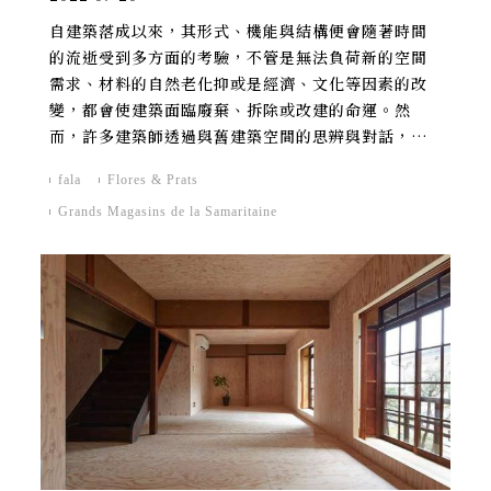
自建築落成以來，其形式、機能與結構便會隨著時間
的流逝受到多方面的考驗，不管是無法負荷新的空間
需求、材料的自然老化抑或是經濟、文化等因素的改
變，都會使建築面臨廢棄、拆除或改建的命運。然
而，許多建築師透過與舊建築空間的思辨與對話，加
入新的設計提案或整修，往往可以扭轉頹勢，再造其
fala
Flores & Prats
新生。
Grands Magasins de la Samaritaine