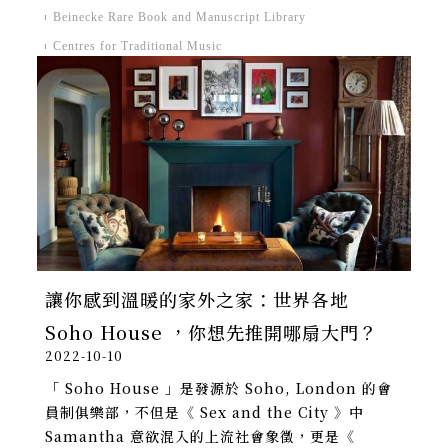
斷開拓出對於建築的新想像。
Beinecke Rare Book and Manuscript Library
Centres for Traditional Music
讓你感到溫暖的家外之家：世界各地
Soho House ，你想先推開哪扇大門？
2022-10-10
「 Soho House 」是發源於 Soho, London 的會
員制俱樂部，不但是《 Sex and the City 》中
Samantha 意欲混入的上流社會象徵，更是《