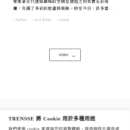
象徵著古代建築巔峰的空間在建造之初其實五彩斑
斕，充滿了多彩的壁畫與裝飾。時至今日，許多當代
的建築師也嘗試用彩繪、光線以及材料本身組合，創
Aarhus
Asif Khan
casbah
造出充滿故事性與情緒張力、有別於「冷靜」的現代
建築美感之外另外一條繽紛的建築路線。
文
older
章
導
覽
訂閱 TRENSSE NEWSLETTER
TRENSSE 將 Cookie 用於多種用途
讀出你的品味，每週獲取質感生活 Tips！
我們使用 cookie 來增強您的瀏覽體驗、提供個性化廣告或
訂閱傳思電子報
*